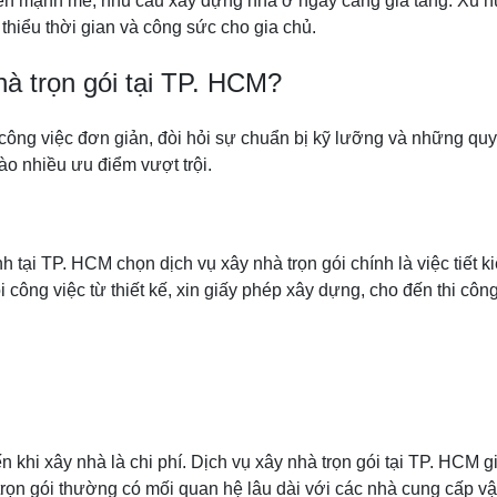
iển mạnh mẽ, nhu cầu xây dựng nhà ở ngày càng gia tăng. Xu h
 thiểu thời gian và công sức cho gia chủ.
hà trọn gói tại TP. HCM?
ng việc đơn giản, đòi hỏi sự chuẩn bị kỹ lưỡng và những quyế
o nhiều ưu điểm vượt trội.
h tại TP. HCM chọn dịch vụ xây nhà trọn gói chính là việc tiết 
 công việc từ thiết kế, xin giấy phép xây dựng, cho đến thi cô
 khi xây nhà là chi phí. Dịch vụ xây nhà trọn gói tại TP. HCM 
trọn gói thường có mối quan hệ lâu dài với các nhà cung cấp vậ