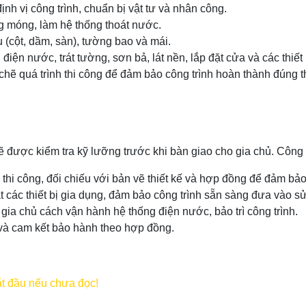
nh vị công trình, chuẩn bị vật tư và nhân công.
g móng, làm hệ thống thoát nước.
 (cột, dầm, sàn), tường bao và mái.
iện nước, trát tường, sơn bả, lát nền, lắp đặt cửa và các thiết b
 chẽ quá trình thi công để đảm bảo công trình hoàn thành đúng t
h sẽ được kiểm tra kỹ lưỡng trước khi bàn giao cho gia chủ. Côn
 thi công, đối chiếu với bản vẽ thiết kế và hợp đồng để đảm bảo
 đặt các thiết bị gia dụng, đảm bảo công trình sẵn sàng đưa vào s
a chủ cách vận hành hệ thống điện nước, bảo trì công trình.
 và cam kết bảo hành theo hợp đồng.
ắt đầu nếu chưa đọc!