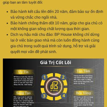
giúp bạn an tâm tuyệt đối:
Bảo hành kết cấu lên đến 20 năm, đảm bảo sự ổn định
và vững chắc cho ngôi nhà.
Bảo hành chống thấm dột 10 năm, giúp cho gia chủ có
một không gian sống chất lượng qua thời gian.
Dịch vụ hậu mãi chu đáo: BP House không chỉ dừng
lại ở việc bàn giao nhà mà còn luôn đồng hành cùng
gia chủ trong suốt quá trình sử dụng, hỗ trợ và giải
quyết mọi vấn đề phát sinh.