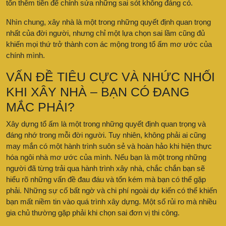
tốn thêm tiền để chỉnh sửa những sai sót không đáng có.
Nhìn chung, xây nhà là một trong những quyết định quan trọng
nhất của đời người, nhưng chỉ một lựa chọn sai lầm cũng đủ
khiến mọi thứ trở thành cơn ác mộng trong tổ ấm mơ ước của
chính mình.
VẤN ĐỀ TIÊU CỰC VÀ NHỨC NHỐI
KHI XÂY NHÀ – BẠN CÓ ĐANG
MẮC PHẢI?
Xây dựng tổ ấm là một trong những quyết định quan trọng và
đáng nhớ trong mỗi đời người. Tuy nhiên, không phải ai cũng
may mắn có một hành trình suôn sẻ và hoàn hảo khi hiện thực
hóa ngôi nhà mơ ước của mình. Nếu bạn là một trong những
người đã từng trải qua hành trình xây nhà, chắc chắn bạn sẽ
hiểu rõ những vấn đề đau đáu và tốn kém mà bạn có thể gặp
phải. Những sự cố bất ngờ và chi phí ngoài dự kiến có thể khiến
bạn mất niềm tin vào quá trình xây dựng. Một số rủi ro mà nhiều
gia chủ thường gặp phải khi chọn sai đơn vị thi công.