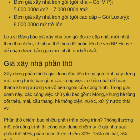
Đơn giá xây nhà trọn gói (gói khá – Gói VIP):
5.600.000đ /m2 – 7.000.000đ /m2
Đơn giá xây nhà trọn gói (gói cao cấp – Gói Luxury):
8.000.000đ m2 trở lên
Lưu ý: Bảng báo giá xây nhà trọn gói được cập nhật mới nhất
theo thời điểm, chính vì thế theo dõi hoặc liên hệ với BP House
để nhận được bảng giá mới nhất, chi tiết nhất.
Giá xây nhà phần thô
Xây dựng phần thô là giai đoạn đầu tiên trong quá trình xây dựng
một công trình, bao gồm các công việc cơ bản nhất để hoàn
thành khung xương và vỏ bên ngoài của công trình. Trong giai
đoạn này, các công việc chủ yếu bao gồm: Móng, khung bê tông
cốt thép, mái, cầu thang, hệ thống điện, nước, xử lý nước thải
vv.
Phần thô chiếm bao nhiêu phần trăm công trình? Thông thường
một gói công trình thi công dân dụng chiếm tỷ lệ giá như sau:
phần thô 50%, phần hoàn thiện chiếm 30%, 15% nội thất, 5%