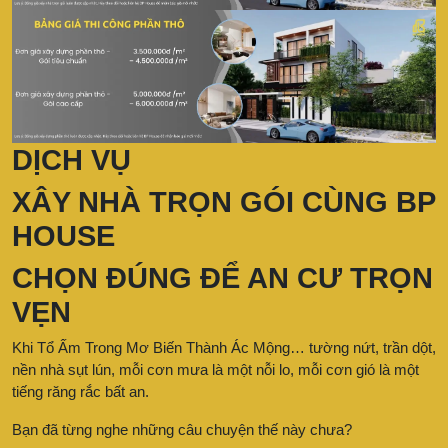
DỊCH VỤ
XÂY NHÀ TRỌN GÓI CÙNG BP
HOUSE
CHỌN ĐÚNG ĐỂ AN CƯ TRỌN
VẸN
Khi Tổ Ấm Trong Mơ Biến Thành Ác Mộng… tường nứt, trần dột,
nền nhà sụt lún, mỗi cơn mưa là một nỗi lo, mỗi cơn gió là một
tiếng răng rắc bất an.
Bạn đã từng nghe những câu chuyện thế này chưa?