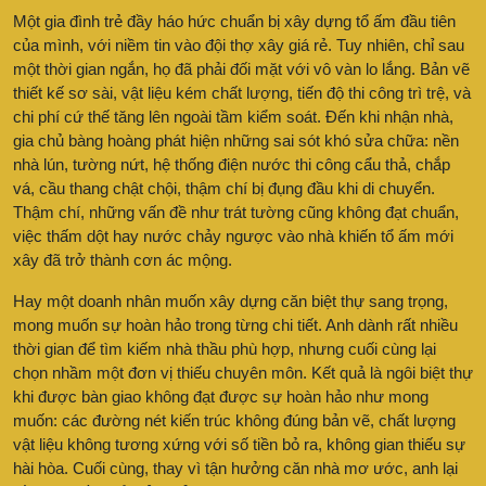
Một gia đình trẻ đầy háo hức chuẩn bị xây dựng tổ ấm đầu tiên
của mình, với niềm tin vào đội thợ xây giá rẻ. Tuy nhiên, chỉ sau
một thời gian ngắn, họ đã phải đối mặt với vô vàn lo lắng. Bản vẽ
thiết kế sơ sài, vật liệu kém chất lượng, tiến độ thi công trì trệ, và
chi phí cứ thế tăng lên ngoài tầm kiểm soát. Đến khi nhận nhà,
gia chủ bàng hoàng phát hiện những sai sót khó sửa chữa: nền
nhà lún, tường nứt, hệ thống điện nước thi công cẩu thả, chắp
vá, cầu thang chật chội, thậm chí bị đụng đầu khi di chuyển.
Thậm chí, những vấn đề như trát tường cũng không đạt chuẩn,
việc thấm dột hay nước chảy ngược vào nhà khiến tổ ấm mới
xây đã trở thành cơn ác mộng.
Hay một doanh nhân muốn xây dựng căn biệt thự sang trọng,
mong muốn sự hoàn hảo trong từng chi tiết. Anh dành rất nhiều
thời gian để tìm kiếm nhà thầu phù hợp, nhưng cuối cùng lại
chọn nhầm một đơn vị thiếu chuyên môn. Kết quả là ngôi biệt thự
khi được bàn giao không đạt được sự hoàn hảo như mong
muốn: các đường nét kiến trúc không đúng bản vẽ, chất lượng
vật liệu không tương xứng với số tiền bỏ ra, không gian thiếu sự
hài hòa. Cuối cùng, thay vì tận hưởng căn nhà mơ ước, anh lại