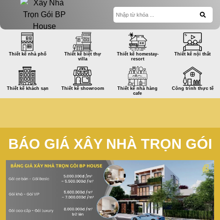
Thiết kế nhà phố
Thiết kế biệt thự
Thiết kế homestay-
Thiết kế nội thất
villa
resort
Thiết kế khách sạn
Thiết kế showroom
Thiết kế nhà hàng
Công trình thực tế
cafe
BÁO GIÁ XÂY NHÀ TRỌN GÓI