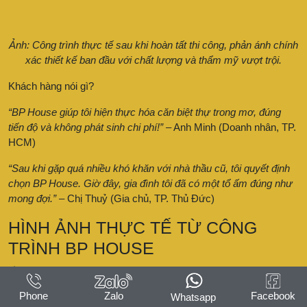
Ảnh: Công trình thực tế sau khi hoàn tất thi công, phản ánh chính
xác thiết kế ban đầu với chất lượng và thẩm mỹ vượt trội.
Khách hàng nói gì?
“BP House giúp tôi hiện thực hóa căn biệt thự trong mơ, đúng
tiến độ và không phát sinh chi phí!”
– Anh Minh (Doanh nhân, TP.
HCM)
“Sau khi gặp quá nhiều khó khăn với nhà thầu cũ, tôi quyết định
chọn BP House. Giờ đây, gia đình tôi đã có một tổ ấm đúng như
mong đợi.”
– Chị Thuỷ (Gia chủ, TP. Thủ Đức)
HÌNH ẢNH THỰC TẾ TỪ CÔNG
TRÌNH BP HOUSE
🏠Nhà phố hiện đại với thiết kế tối giản, sang trọng.
Phone
Zalo
Facebook
Whatsapp
🏤Biệt thự tân cổ điển đẳng cấp, đậm dấu ấn cá nhân.