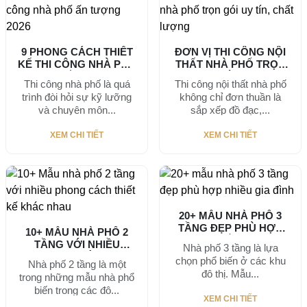
9 PHONG CÁCH THIẾT
ĐƠN VỊ THI CÔNG NỘI
KẾ THI CÔNG NHÀ PHỐ
THẤT NHÀ PHỐ TRỌN
ẤN...
GÓI...
Thi công nhà phố là quá
Thi công nội thất nhà phố
trình đòi hỏi sự kỹ lưỡng
không chỉ đơn thuần là
và chuyên môn...
sắp xếp đồ đạc,...
XEM CHI TIẾT
XEM CHI TIẾT
20+ MẪU NHÀ PHỐ 3
TẦNG ĐẸP PHÙ HỢP
10+ MẪU NHÀ PHỐ 2
NHIỀU...
TẦNG VỚI NHIỀU
Nhà phố 3 tầng là lựa
PHONG CÁCH...
chọn phổ biến ở các khu
Nhà phố 2 tầng là một
đô thị. Mẫu...
trong những mẫu nhà phổ
biến trong các đô...
XEM CHI TIẾT