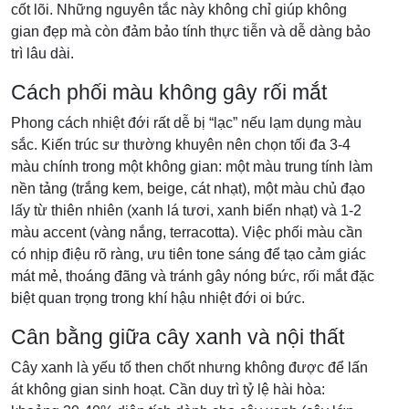
cốt lõi. Những nguyên tắc này không chỉ giúp không
gian đẹp mà còn đảm bảo tính thực tiễn và dễ dàng bảo
trì lâu dài.
Cách phối màu không gây rối mắt
Phong cách nhiệt đới rất dễ bị “lạc” nếu lạm dụng màu
sắc. Kiến trúc sư thường khuyên nên chọn tối đa 3-4
màu chính trong một không gian: một màu trung tính làm
nền tảng (trắng kem, beige, cát nhạt), một màu chủ đạo
lấy từ thiên nhiên (xanh lá tươi, xanh biển nhạt) và 1-2
màu accent (vàng nắng, terracotta). Việc phối màu cần
có nhịp điệu rõ ràng, ưu tiên tone sáng để tạo cảm giác
mát mẻ, thoáng đãng và tránh gây nóng bức, rối mắt đặc
biệt quan trọng trong khí hậu nhiệt đới oi bức.
Cân bằng giữa cây xanh và nội thất
Cây xanh là yếu tố then chốt nhưng không được để lấn
át không gian sinh hoạt. Cần duy trì tỷ lệ hài hòa: