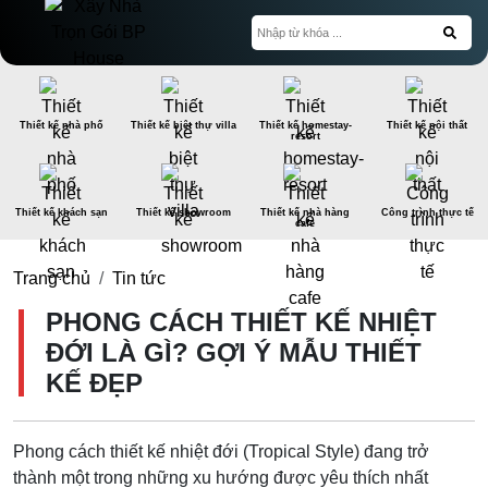
Thiết kế nhà phố
Thiết kế biệt thự villa
Thiết kế homestay-
Thiết kế nội thất
resort
Thiết kế khách sạn
Thiết kế showroom
Thiết kế nhà hàng
Công trình thực tế
cafe
Trang chủ
Tin tức
PHONG CÁCH THIẾT KẾ NHIỆT
ĐỚI LÀ GÌ? GỢI Ý MẪU THIẾT
KẾ ĐẸP
Phong cách thiết kế nhiệt đới (Tropical Style) đang trở
thành một trong những xu hướng được yêu thích nhất