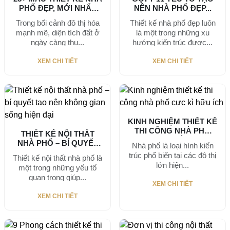
PHỐ ĐẸP, MỚI NHẤT
NÊN NHÀ PHỐ ĐẸP...
2026
Trong bối cảnh đô thị hóa
Thiết kế nhà phố đẹp luôn
mạnh mẽ, diện tích đất ở
là một trong những xu
ngày càng thu...
hướng kiến trúc được...
XEM CHI TIẾT
XEM CHI TIẾT
KINH NGHIỆM THIẾT KẾ
THI CÔNG NHÀ PHỐ
THIẾT KẾ NỘI THẤT
CỰC KÌ...
NHÀ PHỐ – BÍ QUYẾT
Nhà phố là loại hình kiến
TẠO...
trúc phổ biến tại các đô thị
Thiết kế nội thất nhà phố là
lớn hiện...
một trong những yếu tố
quan trọng giúp...
XEM CHI TIẾT
XEM CHI TIẾT