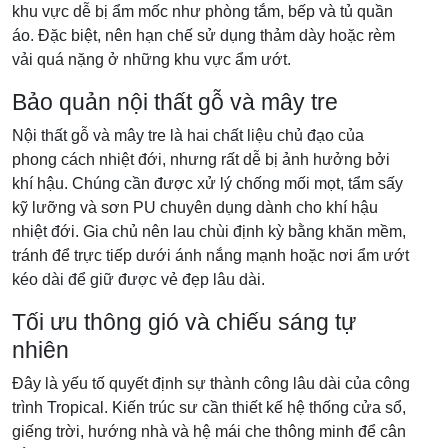
khu vực dễ bị ẩm mốc như phòng tắm, bếp và tủ quần
áo. Đặc biệt, nên hạn chế sử dụng thảm dày hoặc rèm
vải quá nặng ở những khu vực ẩm ướt.
Bảo quản nội thất gỗ và mây tre
Nội thất gỗ và mây tre là hai chất liệu chủ đạo của
phong cách nhiệt đới, nhưng rất dễ bị ảnh hưởng bởi
khí hậu. Chúng cần được xử lý chống mối mọt, tẩm sấy
kỹ lưỡng và sơn PU chuyên dụng dành cho khí hậu
nhiệt đới. Gia chủ nên lau chùi định kỳ bằng khăn mềm,
tránh để trực tiếp dưới ánh nắng mạnh hoặc nơi ẩm ướt
kéo dài để giữ được vẻ đẹp lâu dài.
Tối ưu thông gió và chiếu sáng tự
nhiên
Đây là yếu tố quyết định sự thành công lâu dài của công
trình Tropical. Kiến trúc sư cần thiết kế hệ thống cửa sổ,
giếng trời, hướng nhà và hệ mái che thông minh để cân