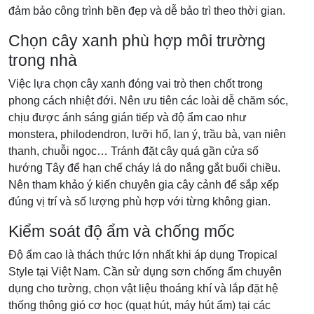
đảm bảo công trình bền đẹp và dễ bảo trì theo thời gian.
Chọn cây xanh phù hợp môi trường
trong nhà
Việc lựa chọn cây xanh đóng vai trò then chốt trong
phong cách nhiệt đới. Nên ưu tiên các loài dễ chăm sóc,
chịu được ánh sáng gián tiếp và độ ẩm cao như
monstera, philodendron, lưỡi hổ, lan ý, trầu bà, vạn niên
thanh, chuỗi ngọc… Tránh đặt cây quá gần cửa sổ
hướng Tây để hạn chế cháy lá do nắng gắt buổi chiều.
Nên tham khảo ý kiến chuyên gia cây cảnh để sắp xếp
đúng vị trí và số lượng phù hợp với từng không gian.
Kiểm soát độ ẩm và chống mốc
Độ ẩm cao là thách thức lớn nhất khi áp dụng Tropical
Style tại Việt Nam. Cần sử dụng sơn chống ẩm chuyên
dụng cho tường, chọn vật liệu thoáng khí và lắp đặt hệ
thống thông gió cơ học (quạt hút, máy hút ẩm) tại các