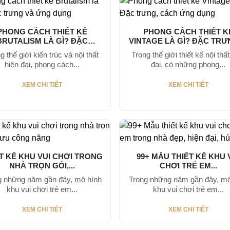
PHONG CÁCH THIẾT KẾ
PHONG CÁCH THIẾT K
BRUTALISM LÀ GÌ? ĐẶC
VINTAGE LÀ GÌ? ĐẶC TRƯN
TRƯNG...
g thế giới kiến trúc và nội thất
Trong thế giới thiết kế nội thất
hiện đại, phong cách...
đại, có những phong...
XEM CHI TIẾT
XEM CHI TIẾT
T KẾ KHU VUI CHƠI TRONG
99+ MẪU THIẾT KẾ KHU 
NHÀ TRỌN GÓI,...
CHƠI TRẺ EM...
g những năm gần đây, mô hình
Trong những năm gần đây, mô
khu vui chơi trẻ em...
khu vui chơi trẻ em...
XEM CHI TIẾT
XEM CHI TIẾT