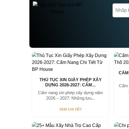
CHIA SẺ KINH NGHIỆM
CẨM
THỦ TỤC XIN GIẤY PHÉP XÂY
DỰNG 2026-2027: CẨM...
Cẩm 
Cẩm nang xin phép xây dựng năm
2026 – 2027: Những lưu...
XEM CHI TIẾT