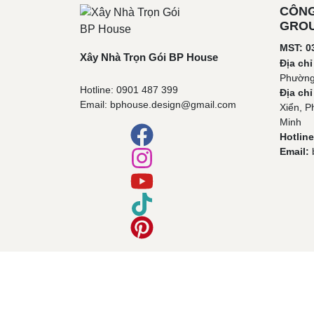
CÔNG
GROU
MST: 0
Xây Nhà Trọn Gói BP House
Địa chỉ
Phường
Hotline: 0901 487 399
Địa ch
Email: bphouse.design@gmail.com
Xiển, P
Minh
Hotline
Email: