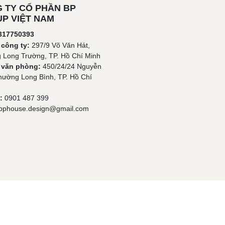
 TY CỔ PHẦN BP
P VIỆT NAM
317750393
 công ty:
297/9 Võ Văn Hát,
 Long Trường, TP. Hồ Chí Minh
ỉ văn phòng:
450/24/24 Nguyễn
hường Long Bình, TP. Hồ Chí
:
0901 487 399
bphouse.design@gmail.com