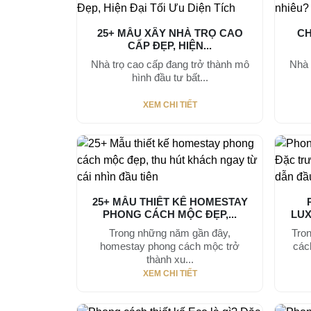
25+ MẪU XÂY NHÀ TRỌ CAO
CH
CẤP ĐẸP, HIỆN...
Nhà trọ cao cấp đang trở thành mô
Nhà 
hình đầu tư bất...
XEM CHI TIẾT
25+ MẪU THIẾT KẾ HOMESTAY
PHONG CÁCH MỘC ĐẸP,...
LUX
Trong những năm gần đây,
Tro
homestay phong cách mộc trở
cách
thành xu...
XEM CHI TIẾT