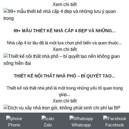
Xem chi tiết
99+ MẪU THIẾT KẾ NHÀ CẤP 4 ĐẸP VÀ NHỮNG...
Nhà cấp 4 từ lâu đã là một lựa chọn phổ biến và quen thuộc...
Xem chi tiết
THIẾT KẾ NỘI THẤT NHÀ PHỐ – BÍ QUYẾT TẠO...
Thiết kế nội thất nhà phố là một trong những yếu tố quan trọng
giúp...
Xem chi tiết
Phone
Zalo
Whatsapp
Facebook
DỊCH VỤ XÂY NHÀ TRỌN GÓI, KHÔNG PHÁT SINH CHI...