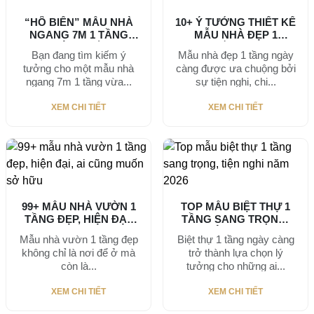
“HÔ BIẾN” MẪU NHÀ
10+ Ý TƯỞNG THIẾT KẾ
NGANG 7M 1 TẦNG
MẪU NHÀ ĐẸP 1
THÀNH TỔ...
TẦNG...
Bạn đang tìm kiếm ý
Mẫu nhà đẹp 1 tầng ngày
tưởng cho một mẫu nhà
càng được ưa chuộng bởi
ngang 7m 1 tầng vừa...
sự tiện nghi, chi...
XEM CHI TIẾT
XEM CHI TIẾT
99+ MẪU NHÀ VƯỜN 1
TOP MẪU BIỆT THỰ 1
TẦNG ĐẸP, HIỆN ĐẠI,
TẦNG SANG TRỌNG,
AI...
TIỆN NGHI...
Mẫu nhà vườn 1 tầng đẹp
Biệt thự 1 tầng ngày càng
không chỉ là nơi để ở mà
trở thành lựa chọn lý
còn là...
tưởng cho những ai...
XEM CHI TIẾT
XEM CHI TIẾT