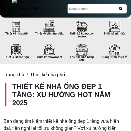
Thiết kế nhà phố
Thiết kế biệt thự villa
Thiết kế homestay-
Thiết kế nội thất
resort
Thiết kế khách sạn
Thiết kế showroom
Thiết kế nhà hàng
Công trình thực tế
cafe
Trang chủ
Thiết kế nhà phố
THIẾT KẾ NHÀ ỐNG ĐẸP 1
TẦNG: XU HƯỚNG HOT NĂM
2025
Bạn đang tìm kiếm thiết kế nhà ống đẹp 1 tầng vừa hiện
đại, tiện nghi lại tối ưu không gian? Với xu hướng kiến