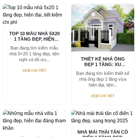
TOP 10 MẪU NHÀ 5X20
1 TẦNG ĐẸP, HIỆN
ĐẠI,...
Bạn đang tìm kiếm mẫu
nhà 5×20 1 tầng đẹp, tiện
THIẾT KẾ NHÀ ỐNG
nghi và tối ưu...
ĐẸP 1 TẦNG: XU
HƯỚNG HOT...
XEM CHI TIẾT
Bạn đang tìm kiếm thiết kế
nhà ống đẹp 1 tầng vừa
hiện đại, tiện...
XEM CHI TIẾT
NHÀ MÁI THÁI TÂN CỔ