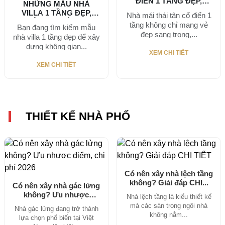
ĐIỂN 1 TẦNG ĐẸP,
NHỮNG MẪU NHÀ
SANG...
VILLA 1 TẦNG ĐẸP,
Nhà mái thái tân cổ điển 1
HIỆN ĐẠI ĐÁNG...
tầng không chỉ mang vẻ
Bạn đang tìm kiếm mẫu
đẹp sang trọng,...
nhà villa 1 tầng đẹp để xây
dựng không gian...
XEM CHI TIẾT
XEM CHI TIẾT
THIẾT KẾ NHÀ PHỐ
Có nên xây nhà lệch tầng
không? Giải đáp CHI...
Có nên xây nhà gác lửng
không? Ưu nhược
Nhà lệch tầng là kiểu thiết kế
điểm,...
mà các sàn trong ngôi nhà
Nhà gác lửng đang trở thành
không nằm...
lựa chọn phổ biến tại Việt