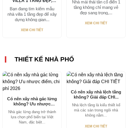
VILLA 1 TẦNG ĐẸP,
Nhà mái thái tân cổ điển 1
HIỆN ĐẠI ĐÁNG...
tầng không chỉ mang vẻ
Bạn đang tìm kiếm mẫu
đẹp sang trọng,...
nhà villa 1 tầng đẹp để xây
dựng không gian...
XEM CHI TIẾT
XEM CHI TIẾT
THIẾT KẾ NHÀ PHỐ
Có nên xây nhà lệch tầng
không? Giải đáp CHI...
Có nên xây nhà gác lửng
không? Ưu nhược
Nhà lệch tầng là kiểu thiết kế
điểm,...
mà các sàn trong ngôi nhà
Nhà gác lửng đang trở thành
không nằm...
lựa chọn phổ biến tại Việt
Nam, đặc biệt...
XEM CHI TIẾT