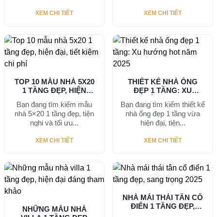
XEM CHI TIẾT
XEM CHI TIẾT
TOP 10 MẪU NHÀ 5X20
THIẾT KẾ NHÀ ỐNG
1 TẦNG ĐẸP, HIỆN
ĐẸP 1 TẦNG: XU
ĐẠI,...
HƯỚNG HOT...
Bạn đang tìm kiếm mẫu
Bạn đang tìm kiếm thiết kế
nhà 5×20 1 tầng đẹp, tiện
nhà ống đẹp 1 tầng vừa
nghi và tối ưu...
hiện đại, tiện...
XEM CHI TIẾT
XEM CHI TIẾT
NHÀ MÁI THÁI TÂN CỔ
ĐIỂN 1 TẦNG ĐẸP,
NHỮNG MẪU NHÀ
SANG...