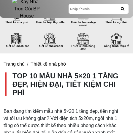
Thiết kế nhà phố
Thiết kế biệt thự villa
Thiết kế homestay-
Thiết kế nội thất
resort
Thiết kế khách sạn
Thiết kế showroom
Thiết kế nhà hàng
Công trình thực tế
cafe
Trang chủ
Thiết kế nhà phố
TOP 10 MẪU NHÀ 5×20 1 TẦNG
ĐẸP, HIỆN ĐẠI, TIẾT KIỆM CHI
PHÍ
Bạn đang tìm kiếm mẫu nhà 5×20 1 tầng đẹp, tiện nghi
và tối ưu không gian? Với diện tích 5x20m, ngôi nhà 1
tầng có thể được thiết kế theo nhiều phong cách khác
nhau, từ hiện đại, tối giản đến có sân vườn xanh mát.