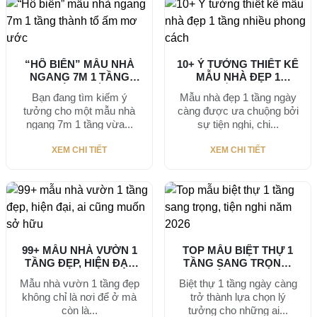
“HÔ BIẾN” MẪU NHÀ
10+ Ý TƯỞNG THIẾT KẾ
NGANG 7M 1 TẦNG
MẪU NHÀ ĐẸP 1
THÀNH TỔ...
TẦNG...
Bạn đang tìm kiếm ý
Mẫu nhà đẹp 1 tầng ngày
tưởng cho một mẫu nhà
càng được ưa chuộng bởi
ngang 7m 1 tầng vừa...
sự tiện nghi, chi...
XEM CHI TIẾT
XEM CHI TIẾT
99+ MẪU NHÀ VƯỜN 1
TOP MẪU BIỆT THỰ 1
TẦNG ĐẸP, HIỆN ĐẠI,
TẦNG SANG TRỌNG,
AI...
TIỆN NGHI...
Mẫu nhà vườn 1 tầng đẹp
Biệt thự 1 tầng ngày càng
không chỉ là nơi để ở mà
trở thành lựa chọn lý
còn là...
tưởng cho những ai...