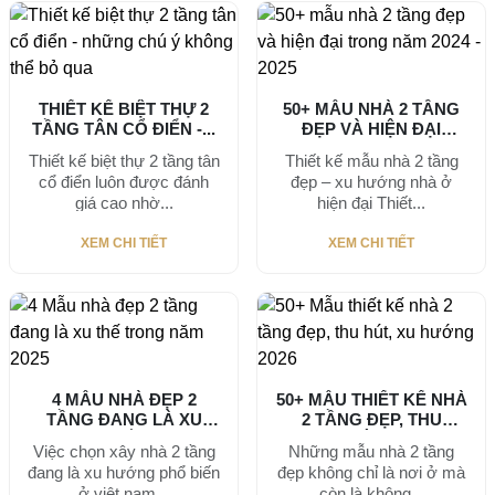
THIẾT KẾ BIỆT THỰ 2
50+ MẪU NHÀ 2 TẦNG
TẦNG TÂN CỔ ĐIỂN -...
ĐẸP VÀ HIỆN ĐẠI
TRONG...
Thiết kế biệt thự 2 tầng tân
Thiết kế mẫu nhà 2 tầng
cổ điển luôn được đánh
đẹp – xu hướng nhà ở
giá cao nhờ...
hiện đại Thiết...
XEM CHI TIẾT
XEM CHI TIẾT
4 MẪU NHÀ ĐẸP 2
50+ MẪU THIẾT KẾ NHÀ
TẦNG ĐANG LÀ XU
2 TẦNG ĐẸP, THU
THẾ...
HÚT,...
Việc chọn xây nhà 2 tầng
Những mẫu nhà 2 tầng
đang là xu hướng phổ biến
đẹp không chỉ là nơi ở mà
ở việt nam...
còn là không...