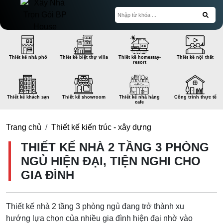
Thiết kế nhà phố
Thiết kế biệt thự villa
Thiết kế homestay-
Thiết kế nội thất
resort
Thiết kế khách sạn
Thiết kế showroom
Thiết kế nhà hàng
Công trình thực tế
cafe
Trang chủ
Thiết kế kiến trúc - xây dựng
THIẾT KẾ NHÀ 2 TẦNG 3 PHÒNG
NGỦ HIỆN ĐẠI, TIỆN NGHI CHO
GIA ĐÌNH
Thiết kế nhà 2 tầng 3 phòng ngủ đang trở thành xu
hướng lựa chọn của nhiều gia đình hiện đại nhờ vào