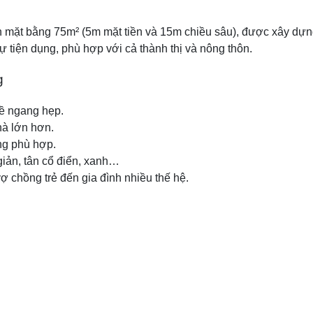
ch mặt bằng 75m² (5m mặt tiền và 15m chiều sâu), được xây dựn
ự tiện dụng, phù hợp với cả thành thị và nông thôn.
g
bề ngang hẹp.
hà lớn hơn.
ng phù hợp.
 giản, tân cổ điển, xanh…
ợ chồng trẻ đến gia đình nhiều thế hệ.