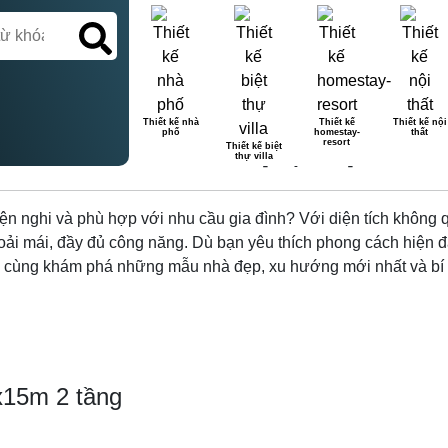
Thiết kế nhà
Thiết kế
Thiết kế nội
phố
homestay-
thất
NG: THIẾT KẾ ĐẸP, TIỆN NGH
resort
Thiết kế biệt
thự villa
ện nghi và phù hợp với nhu cầu gia đình? Với diện tích không q
i mái, đầy đủ công năng. Dù bạn yêu thích phong cách hiện đại
 cùng khám phá những mẫu nhà đẹp, xu hướng mới nhất và bí quy
x15m 2 tầng