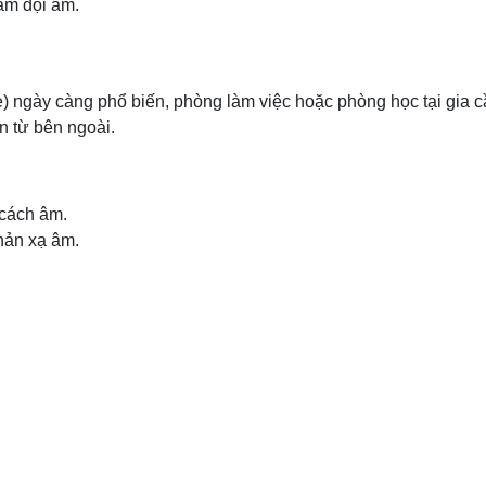
iảm dội âm.
) ngày càng phổ biến, phòng làm việc hoặc phòng học tại gia 
ồn từ bên ngoài.
 cách âm.
hản xạ âm.