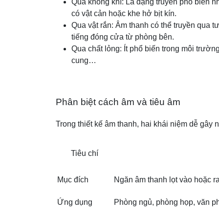
Qua không khí: Là dạng truyền phổ biến nh
có vật cản hoặc khe hở bịt kín.
Qua vật rắn: Âm thanh có thể truyền qua t
tiếng đóng cửa từ phòng bên.
Qua chất lỏng: Ít phổ biến trong môi trườn
cung…
Phân biệt cách âm và tiêu âm
Trong thiết kế âm thanh, hai khái niệm dễ gây 
Tiêu chí
Mục đích
Ngăn âm thanh lọt vào hoặc r
Ứng dụng
Phòng ngủ, phòng họp, văn 