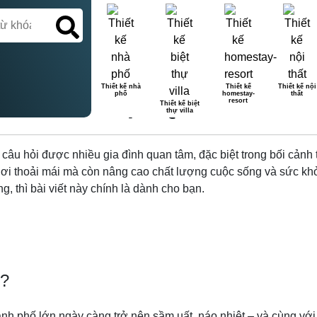
Thiết kế nhà
Thiết kế
Thiết kế nội
phố
homestay-
thất
ÁCH ÂM HIỆU QUẢ CHO NHÀ
resort
Thiết kế biệt
thự villa
âu hỏi được nhiều gia đình quan tâm, đặc biệt trong bối cảnh t
gơi thoải mái mà còn nâng cao chất lượng cuộc sống và sức kh
, thì bài viết này chính là dành cho bạn.
ở?
nh phố lớn ngày càng trở nên sầm uất, náo nhiệt – và cùng với đ