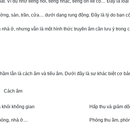
ất. Ví dụ như tiếng nói, tiếng nhạc, tiếng ồn xe cộ… Đây là loạ
ường, sàn, trần, cửa… dưới dạng rung động. Đây là lý do bạn c
g nhà ở, nhưng vẫn là một hình thức truyền âm cần lưu ý trong c
nhầm lẫn là cách âm và tiêu âm. Dưới đây là sự khác biệt cơ bả
Cách âm
a khỏi không gian
Hấp thụ và giảm dộ
phòng, nhà ở…
Phòng thu âm, phò