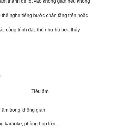
i âm thanh dễ lọt vào không gian nếu không
ó thể nghe tiếng bước chân tầng trên hoặc
ác công trình đặc thù như hồ bơi, thủy
n:
Tiêu âm
i âm trong không gian
ng karaoke, phòng họp lớn…