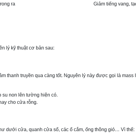
rong ra
Giảm tiếng vang, tạ
n lý kỹ thuật cơ bản sau:
m thanh truyền qua càng tốt. Nguyên lý này được gọi là mass la
 su non lên tường hiện có.
hay cho cửa rỗng.
như dưới cửa, quanh cửa sổ, các ổ cắm, ống thông gió… Vì thế: