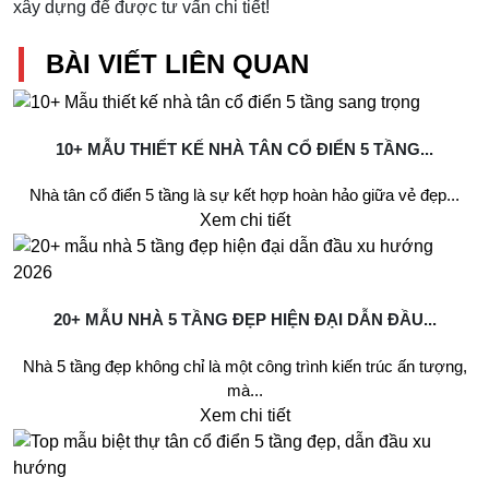
xây dựng để được tư vấn chi tiết!
BÀI VIẾT LIÊN QUAN
10+ MẪU THIẾT KẾ NHÀ TÂN CỔ ĐIỂN 5 TẦNG...
Nhà tân cổ điển 5 tầng là sự kết hợp hoàn hảo giữa vẻ đẹp...
Xem chi tiết
20+ MẪU NHÀ 5 TẦNG ĐẸP HIỆN ĐẠI DẪN ĐẦU...
Nhà 5 tầng đẹp không chỉ là một công trình kiến trúc ấn tượng,
mà...
Xem chi tiết