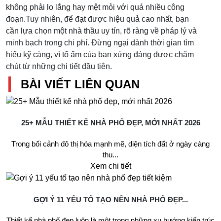
không phải lo lắng hay mệt mỏi với quá nhiều công
đoạn.Tuy nhiên, để đạt được hiệu quả cao nhất, bạn
cần lựa chọn một nhà thầu uy tín, rõ ràng về pháp lý và
minh bạch trong chi phí. Đừng ngại dành thời gian tìm
hiểu kỹ càng, vì tổ ấm của bạn xứng đáng được chăm
chút từ những chi tiết đầu tiên.
BÀI VIẾT LIÊN QUAN
25+ MẪU THIẾT KẾ NHÀ PHỐ ĐẸP, MỚI NHẤT 2026
Trong bối cảnh đô thị hóa mạnh mẽ, diện tích đất ở ngày càng
thu...
Xem chi tiết
GỢI Ý 11 YẾU TỐ TẠO NÊN NHÀ PHỐ ĐẸP...
Thiết kế nhà phố đẹp luôn là một trong những xu hướng kiến trúc