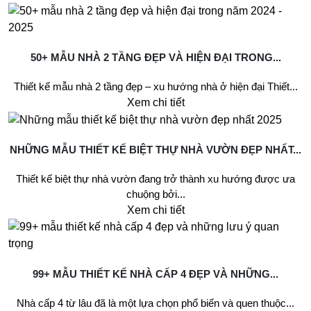
50+ MẪU NHÀ 2 TẦNG ĐẸP VÀ HIỆN ĐẠI TRONG...
Thiết kế mẫu nhà 2 tầng đẹp – xu hướng nhà ở hiện đại Thiết...
Xem chi tiết
NHỮNG MẪU THIẾT KẾ BIỆT THỰ NHÀ VƯỜN ĐẸP NHẤT...
Thiết kế biệt thự nhà vườn đang trở thành xu hướng được ưa
chuộng bởi...
Xem chi tiết
99+ MẪU THIẾT KẾ NHÀ CẤP 4 ĐẸP VÀ NHỮNG...
Nhà cấp 4 từ lâu đã là một lựa chọn phổ biến và quen thuộc...