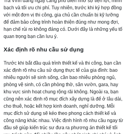
Trà Vinh đang ngày càng phổ biến nhờ sự tiện lợi, minh
bạch và tối ưu chi phí. Tuy nhiên, trước khi ký hợp đồng
với một đơn vị thi công, gia chủ cần chuẩn bị kỹ lưỡng
để đảm bảo công trình hoàn thiện đúng như mong đợi,
hạn chế rủi ro không đáng có. Dưới đây là những yếu tố
quan trọng bạn cần lưu ý.
Xác định rõ nhu cầu sử dụng
Trước khi bắt đầu quá trình thiết kế và thi công, bạn cần
xác định rõ nhu cầu sử dụng thực tế của gia đình: bao
nhiêu người sẽ sinh sống, cần bao nhiêu phòng ngủ,
phòng vệ sinh, có cần phòng thờ, sân vườn, gara, hay
khu vực sinh hoạt chung rộng rãi không. Ngoài ra, bạn
cũng nên xác định rõ mục đích xây dựng là để ở lâu dài,
cho thuê, hoặc kết hợp kinh doanh, nghỉ dưỡng. Mỗi
mục đích sử dụng sẽ kéo theo phong cách thiết kế và
công năng khác nhau. Việc định hình rõ nhu cầu ngay từ
đầu sẽ giúp kiến trúc sư đưa ra phương án thiết kế tối