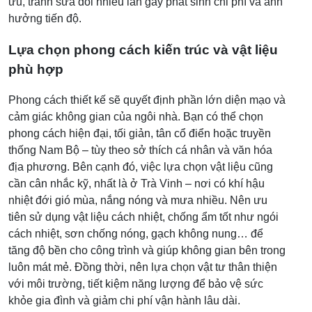
ưu, tránh sửa đổi nhiều lần gây phát sinh chi phí và ảnh
hưởng tiến độ.
Lựa chọn phong cách kiến trúc và vật liệu
phù hợp
Phong cách thiết kế sẽ quyết định phần lớn diện mạo và
cảm giác không gian của ngôi nhà. Bạn có thể chọn
phong cách hiện đại, tối giản, tân cổ điển hoặc truyền
thống Nam Bộ – tùy theo sở thích cá nhân và văn hóa
địa phương. Bên cạnh đó, việc lựa chọn vật liệu cũng
cần cân nhắc kỹ, nhất là ở Trà Vinh – nơi có khí hậu
nhiệt đới gió mùa, nắng nóng và mưa nhiều. Nên ưu
tiên sử dụng vật liệu cách nhiệt, chống ẩm tốt như ngói
cách nhiệt, sơn chống nóng, gạch không nung… để
tăng độ bền cho công trình và giúp không gian bên trong
luôn mát mẻ. Đồng thời, nên lựa chọn vật tư thân thiện
với môi trường, tiết kiệm năng lượng để bảo vệ sức
khỏe gia đình và giảm chi phí vận hành lâu dài.