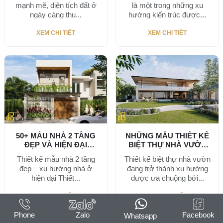
mạnh mẽ, diện tích đất ở
là một trong những xu
ngày càng thu...
hướng kiến trúc được...
XEM CHI TIẾT
XEM CHI TIẾT
50+ MẪU NHÀ 2 TẦNG
NHỮNG MẪU THIẾT KẾ
ĐẸP VÀ HIỆN ĐẠI
BIỆT THỰ NHÀ VƯỜN
TRONG...
ĐẸP NHẤT...
Thiết kế mẫu nhà 2 tầng
Thiết kế biệt thự nhà vườn
đẹp – xu hướng nhà ở
đang trở thành xu hướng
hiện đại Thiết...
được ưa chuộng bởi...
XEM CHI TIẾT
XEM CHI TIẾT
Phone
Zalo
Facebook
Whatsapp