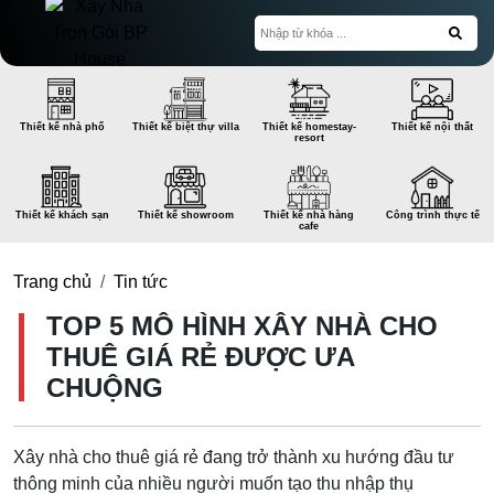
Thiết kế nhà phố
Thiết kế biệt thự villa
Thiết kế homestay-
Thiết kế nội thất
resort
Thiết kế khách sạn
Thiết kế showroom
Thiết kế nhà hàng
Công trình thực tế
cafe
Trang chủ
Tin tức
TOP 5 MÔ HÌNH XÂY NHÀ CHO
THUÊ GIÁ RẺ ĐƯỢC ƯA
CHUỘNG
Xây nhà cho thuê giá rẻ đang trở thành xu hướng đầu tư
thông minh của nhiều người muốn tạo thu nhập thụ