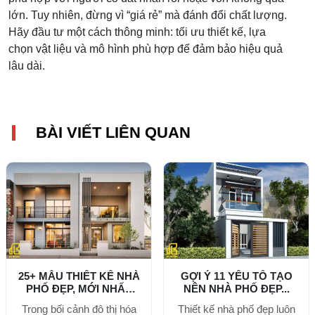
lớn. Tuy nhiên, đừng vì “giá rẻ” mà đánh đổi chất lượng.
Hãy đầu tư một cách thông minh: tối ưu thiết kế, lựa
chọn vật liệu và mô hình phù hợp để đảm bảo hiệu quả
lâu dài.
BÀI VIẾT LIÊN QUAN
25+ MẪU THIẾT KẾ NHÀ
GỢI Ý 11 YẾU TỐ TẠO
PHỐ ĐẸP, MỚI NHẤT
NÊN NHÀ PHỐ ĐẸP...
2026
Trong bối cảnh đô thị hóa
Thiết kế nhà phố đẹp luôn