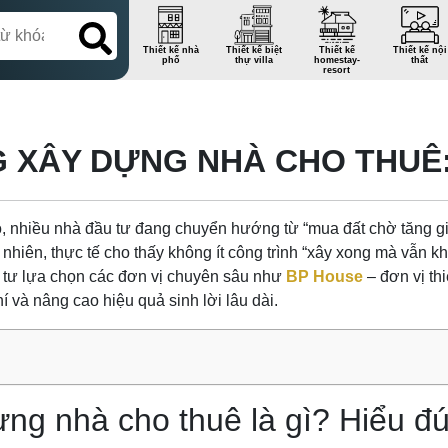
Thiết kế nhà
Thiết kế biệt
Thiết kế
Thiết kế nội
phố
thự villa
homestay-
thất
resort
G XÂY DỰNG NHÀ CHO THUÊ:
, nhiều nhà đầu tư đang chuyển hướng từ “mua đất chờ tăng giá
nhiên, thực tế cho thấy không ít công trình “xây xong mà vẫn khó
u tư lựa chọn các đơn vị chuyên sâu như
BP House
– đơn vị thi
í và nâng cao hiệu quả sinh lời lâu dài.
dựng nhà cho thuê là gì? Hiểu 