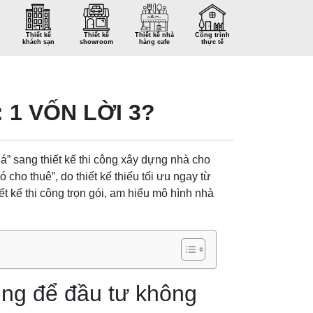
Thiết kế
Thiết kế
Thiết kế nhà
Công trình
khách sạn
showroom
hàng cafe
thực tế
 1 VỐN LỜI 3?
” sang thiết kế thi công xây dựng nhà cho
 cho thuê”, do thiết kế thiếu tối ưu ngay từ
ết kế thi công trọn gói, am hiểu mô hình nhà
đúng để đầu tư không