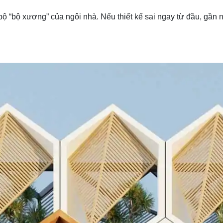
 bộ “bộ xương” của ngôi nhà. Nếu thiết kế sai ngay từ đầu, gần 