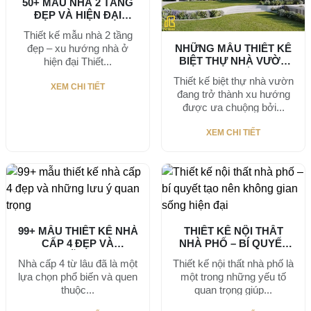
50+ MẪU NHÀ 2 TẦNG
ĐẸP VÀ HIỆN ĐẠI
TRONG...
Thiết kế mẫu nhà 2 tầng
NHỮNG MẪU THIẾT KẾ
đẹp – xu hướng nhà ở
BIỆT THỰ NHÀ VƯỜN
hiện đại Thiết...
ĐẸP NHẤT...
Thiết kế biệt thự nhà vườn
XEM CHI TIẾT
đang trở thành xu hướng
được ưa chuộng bởi...
XEM CHI TIẾT
99+ MẪU THIẾT KẾ NHÀ
THIẾT KẾ NỘI THẤT
CẤP 4 ĐẸP VÀ
NHÀ PHỐ – BÍ QUYẾT
NHỮNG...
TẠO...
Nhà cấp 4 từ lâu đã là một
Thiết kế nội thất nhà phố là
lựa chọn phổ biến và quen
một trong những yếu tố
thuộc...
quan trọng giúp...