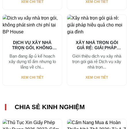
XEM CHI TIẾT
XEM CHI TIẾT
DỊCH VỤ XÂY NHÀ
XÂY NHÀ TRỌN GÓI
TRỌN GÓI, KHÔNG
GIÁ RẺ: GIẢI PHÁP
PHÁT SINH CHI...
HIỆU QUẢ...
Bạn đang ấp ủ kế hoạch
Giới thiệu dịch vụ xây nhà
xây dựng tổ ấm nhưng lo
trọn gói giá rẻ Dịch vụ xây
lắng về chi...
nhà trọn...
XEM CHI TIẾT
XEM CHI TIẾT
CHIA SẺ KINH NGHIỆM