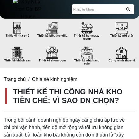
Thiết kế nhà phố
Thiết kế biệt thự villa
Thiết kế homestay-
Thiết kế nội thất
resort
Thiết kế khách sạn
Thiết kế showroom
Thiết kế nhà hàng
Công trình thực tế
cafe
Trang chủ
Chia sẻ kinh nghiệm
THIẾT KẾ THI CÔNG NHÀ KHO
TIỀN CHẾ: VÌ SAO DN CHỌN?
Trong bối cảnh doanh nghiệp ngày càng chịu áp lực về
chi phí vận hành, tiến độ mở rộng và tối ưu không gian
sản xuất, bài toán kho bãi không còn đơn thuần là “xây