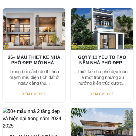
25+ MẪU THIẾT KẾ NHÀ
GỢI Ý 11 YẾU TỐ TẠO
PHỐ ĐẸP, MỚI NHẤT
NÊN NHÀ PHỐ ĐẸP...
2026
Trong bối cảnh đô thị hóa
Thiết kế nhà phố đẹp luôn
mạnh mẽ, diện tích đất ở
là một trong những xu
ngày càng thu...
hướng kiến trúc được...
XEM CHI TIẾT
XEM CHI TIẾT