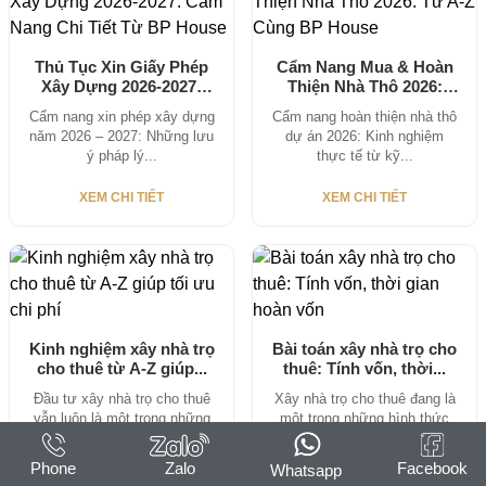
Thủ Tục Xin Giấy Phép
Cẩm Nang Mua & Hoàn
Xây Dựng 2026-2027:
Thiện Nhà Thô 2026:
Cẩm Nang...
Từ...
Cẩm nang xin phép xây dựng
Cẩm nang hoàn thiện nhà thô
năm 2026 – 2027: Những lưu
dự án 2026: Kinh nghiệm
ý pháp lý...
thực tế từ kỹ...
XEM CHI TIẾT
XEM CHI TIẾT
Kinh nghiệm xây nhà trọ
Bài toán xây nhà trọ cho
cho thuê từ A-Z giúp...
thuê: Tính vốn, thời...
Đầu tư xây nhà trọ cho thuê
Xây nhà trọ cho thuê đang là
vẫn luôn là một trong những
một trong những hình thức
hình thức...
đầu tư bất...
Phone
Zalo
Facebook
Whatsapp
XEM CHI TIẾT
XEM CHI TIẾT