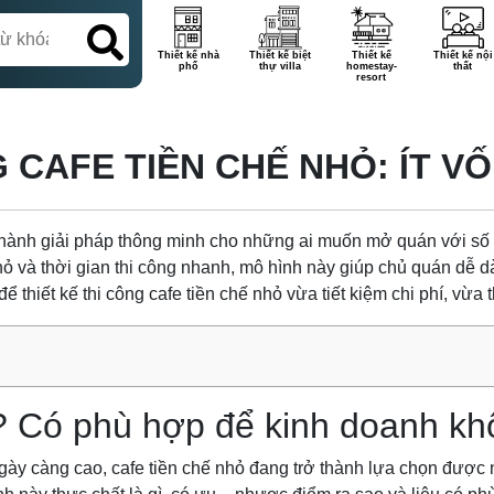
Thiết kế nhà
Thiết kế biệt
Thiết kế
Thiết kế nội
phố
thự villa
homestay-
thất
resort
G CAFE TIỀN CHẾ NHỎ: ÍT 
thành giải pháp thông minh cho những ai muốn mở quán với số
hỏ và thời gian thi công nhanh, mô hình này giúp chủ quán dễ d
 thiết kế thi công cafe tiền chế nhỏ vừa tiết kiệm chi phí, vừa 
ì? Có phù hợp để kinh doanh k
gày càng cao, cafe tiền chế nhỏ đang trở thành lựa chọn được 