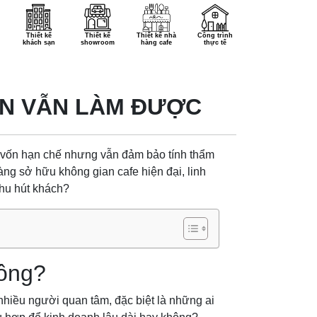
Thiết kế
Thiết kế
Thiết kế nhà
Công trình
khách sạn
showroom
hàng cafe
thực tế
VỐN VẪN LÀM ĐƯỢC
 vốn hạn chế nhưng vẫn đảm bảo tính thẩm
àng sở hữu không gian cafe hiện đại, linh
thu hút khách?
hông?
nhiều người quan tâm, đặc biệt là những ai