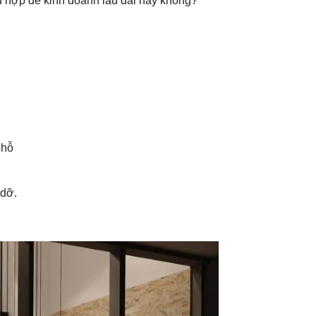
hù hợp để kinh doanh lâu dài hay không?
chỗ
 dỡ.