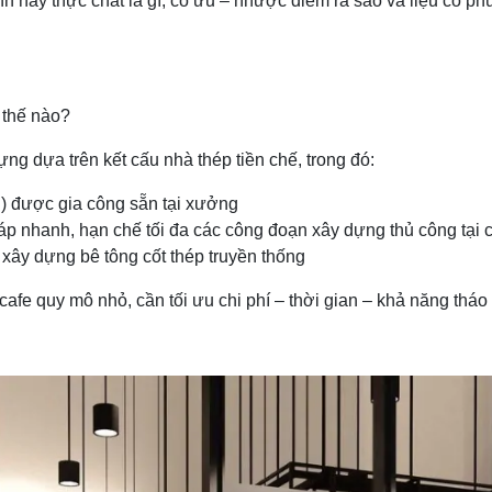
h này thực chất là gì, có ưu – nhược điểm ra sao và liệu có p
 thế nào?
ng dựa trên kết cấu nhà thép tiền chế, trong đó:
…) được gia công sẵn tại xưởng
áp nhanh, hạn chế tối đa các công đoạn xây dựng thủ công tại 
 xây dựng bê tông cốt thép truyền thống
afe quy mô nhỏ, cần tối ưu chi phí – thời gian – khả năng tháo