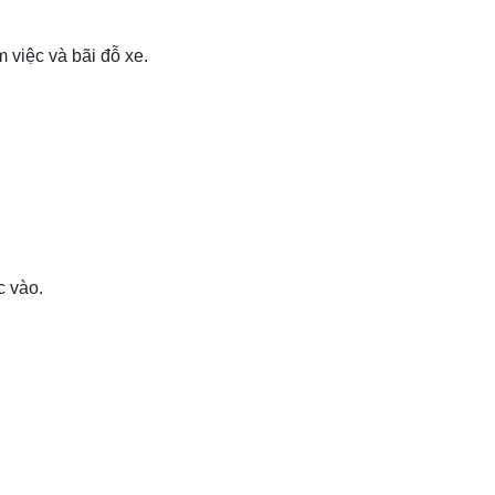
m việc và bãi đỗ xe.
c vào.