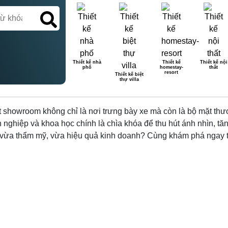
Thiết kế nhà
Thiết kế
Thiết kế nội
phố
homestay-
thất
OM OTO CHUẨN CHỈNH TỪ A
resort
Thiết kế biệt
thự villa
t showroom không chỉ là nơi trưng bày xe mà còn là bộ mặt thư
 nghiệp và khoa học chính là chìa khóa để thu hút ánh nhìn, t
vừa thẩm mỹ, vừa hiệu quả kinh doanh? Cùng khám phá ngay tr