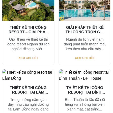
THIẾT KẾ THI CÔNG
GIẢI PHÁP THIẾT KẾ
RESORT – GIẢI PHÁP
THI CÔNG TRỌN GÓI
TẠO NÊN...
RESORT MỚI...
Giới thiệu về thiết kế thi
Ngành du lịch việt nam
công resort Ngành du lịch
đang phát triển mạnh mẽ,
nghỉ dưỡng tại việt...
kéo theo nhu cầu xây...
XEM CHI TIẾT
XEM CHI TIẾT
THIẾT KẾ THI CÔNG
THIẾT KẾ THI CÔNG
RESORT TẠI LÂM
RESORT TẠI BÌNH
ĐỒNG
THUẬN - BP...
Trong những năm gần
Bình Thuận từ lâu đã nổi
đây, nhu cầu nghỉ dưỡng
tiếng với những bãi biển
tại Lâm Đồng ngày càng
xanh mát, cát trắng...