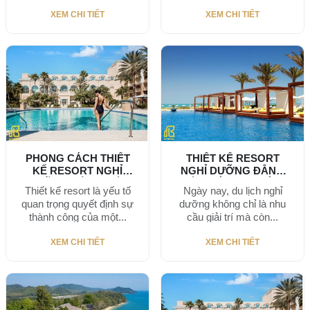
việc...
XEM CHI TIẾT
XEM CHI TIẾT
PHONG CÁCH THIẾT
THIẾT KẾ RESORT
KẾ RESORT NGHỈ
NGHỈ DƯỠNG ĐẲNG
DƯỠNG ĐẲNG CẤP
CẤP GIÚP THU HÚT...
Thiết kế resort là yếu tố
Ngày nay, du lịch nghỉ
NĂM...
quan trọng quyết định sự
dưỡng không chỉ là nhu
thành công của một...
cầu giải trí mà còn...
XEM CHI TIẾT
XEM CHI TIẾT