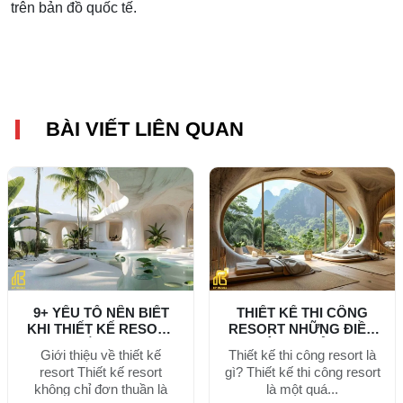
trên bản đồ quốc tế.
BÀI VIẾT LIÊN QUAN
9+ YẾU TỐ NÊN BIẾT
THIẾT KẾ THI CÔNG
KHI THIẾT KẾ RESORT
RESORT NHỮNG ĐIỀU
ĐẲNG...
KHÔNG PHẢI AI...
Giới thiệu về thiết kế
Thiết kế thi công resort là
resort Thiết kế resort
gì? Thiết kế thi công resort
không chỉ đơn thuần là
là một quá...