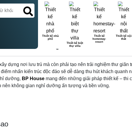
Thiết kế nhà
Thiết kế
Thiết kế nội
phố
homestay-
thất
3 SAO: 7 BÍ QUYẾT HÚT K
resort
Thiết kế biệt
thự villa
c xây dựng nơi lưu trú mà còn phải tạo nên trải nghiệm thư giãn
có điểm nhấn kiến trúc độc đáo sẽ dễ dàng thu hút khách quanh n
nghỉ dưỡng,
BP House
mang đến những giải pháp thiết kế – thi c
ạo nên không gian nghỉ dưỡng ấn tượng và bền vững.
sao