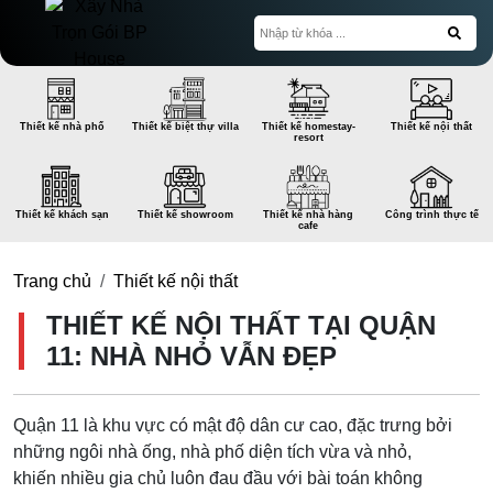
Thiết kế nhà phố
Thiết kế biệt thự villa
Thiết kế homestay-
Thiết kế nội thất
resort
Thiết kế khách sạn
Thiết kế showroom
Thiết kế nhà hàng
Công trình thực tế
cafe
Trang chủ
Thiết kế nội thất
THIẾT KẾ NỘI THẤT TẠI QUẬN
11: NHÀ NHỎ VẪN ĐẸP
Quận 11 là khu vực có mật độ dân cư cao, đặc trưng bởi
những ngôi nhà ống, nhà phố diện tích vừa và nhỏ,
khiến nhiều gia chủ luôn đau đầu với bài toán không