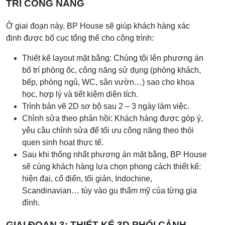
TRÍ CÔNG NĂNG
Ở giai đoạn này, BP House sẽ giúp khách hàng xác
định được bố cục tổng thể cho công trình:
Thiết kế layout mặt bằng: Chúng tôi lên phương án
bố trí phòng ốc, công năng sử dụng (phòng khách,
bếp, phòng ngủ, WC, sân vườn…) sao cho khoa
học, hợp lý và tiết kiệm diện tích.
Trình bản vẽ 2D sơ bộ sau 2 – 3 ngày làm việc.
Chỉnh sửa theo phản hồi: Khách hàng được góp ý,
yêu cầu chỉnh sửa để tối ưu công năng theo thói
quen sinh hoạt thực tế.
Sau khi thống nhất phương án mặt bằng, BP House
sẽ cùng khách hàng lựa chọn phong cách thiết kế:
hiện đại, cổ điển, tối giản, Indochine,
Scandinavian… tùy vào gu thẩm mỹ của từng gia
đình.
GIAI ĐOẠN 3: THIẾT KẾ 3D PHỐI CẢNH