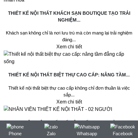
THIẾT KẾ NỘI THẤT KHÁCH SẠN BOUTIQUE TẠO TRẢI
NGHIỆM...
Khách sạn không chỉ là nơi lưu trú mà còn mang lại trải nghiệm
đáng...
Xem chi tiết
THIẾT KẾ NỘI THẤT BIỆT THỰ CAO CẤP: NÂNG TẦM...
Thiết kế nội thất biệt thự cao cấp không chỉ đơn thuần là việc
sắp...
Xem chi tiết
NHÂN VIÊN THIẾT KẾ NỘI THẤT - 02 NGƯỜI
Phone
Zalo
Whatsapp
Facebook
Thông tin chung: Mức lương: thoả thuận Số lượng tuyển: 02