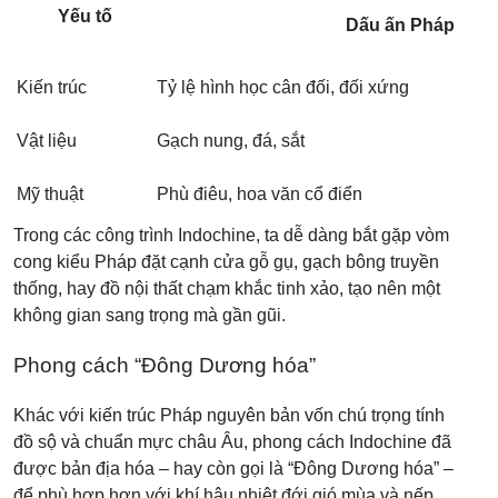
Yếu tố
Dấu ấn Pháp
Kiến trúc
Tỷ lệ hình học cân đối, đối xứng
Vật liệu
Gạch nung, đá, sắt
Mỹ thuật
Phù điêu, hoa văn cổ điển
Trong các công trình Indochine, ta dễ dàng bắt gặp vòm
cong kiểu Pháp đặt cạnh cửa gỗ gụ, gạch bông truyền
thống, hay đồ nội thất chạm khắc tinh xảo, tạo nên một
không gian sang trọng mà gần gũi.
Phong cách “Đông Dương hóa”
Khác với kiến trúc Pháp nguyên bản vốn chú trọng tính
đồ sộ và chuẩn mực châu Âu, phong cách Indochine đã
được bản địa hóa – hay còn gọi là “Đông Dương hóa” –
để phù hợp hơn với khí hậu nhiệt đới gió mùa và nếp