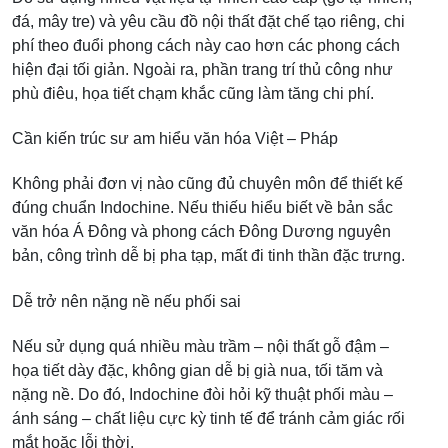
đá, mây tre) và yêu cầu đồ nội thất đặt chế tạo riêng, chi
phí theo đuổi phong cách này cao hơn các phong cách
hiện đại tối giản. Ngoài ra, phần trang trí thủ công như
phù điêu, họa tiết chạm khắc cũng làm tăng chi phí.
Cần kiến trúc sư am hiểu văn hóa Việt – Pháp
Không phải đơn vị nào cũng đủ chuyên môn để thiết kế
đúng chuẩn Indochine. Nếu thiếu hiểu biết về bản sắc
văn hóa Á Đông và phong cách Đông Dương nguyên
bản, công trình dễ bị pha tạp, mất đi tinh thần đặc trưng.
Dễ trở nên nặng nề nếu phối sai
Nếu sử dụng quá nhiều màu trầm – nội thất gỗ đậm –
họa tiết dày đặc, không gian dễ bị già nua, tối tăm và
nặng nề. Do đó, Indochine đòi hỏi kỹ thuật phối màu –
ánh sáng – chất liệu cực kỳ tinh tế để tránh cảm giác rối
mắt hoặc lỗi thời.