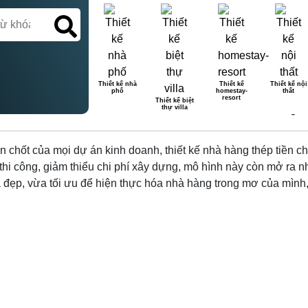
Thiết kế nhà
Thiết kế
Thiết kế nội
phố
homestay-
thất
HÀ HÀNG THÉP TIỀN CHẾ ĐẸP
resort
Thiết kế biệt
thự villa
hen chốt của mọi dự án kinh doanh, thiết kế nhà hàng thép tiền 
thi công, giảm thiểu chi phí xây dựng, mô hình này còn mở ra nh
a đẹp, vừa tối ưu để hiện thực hóa nhà hàng trong mơ của mìn