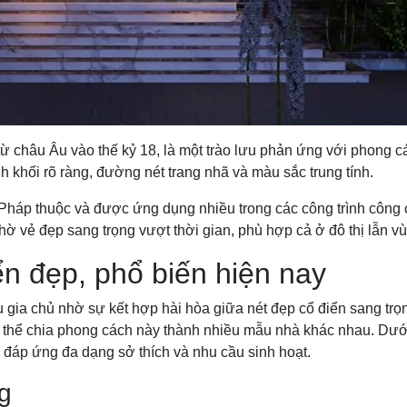
n từ châu Âu vào thế kỷ 18, là một trào lưu phản ứng với phong
h khối rõ ràng, đường nét trang nhã và màu sắc trung tính.
Pháp thuộc và được ứng dụng nhiều trong các công trình công c
 vẻ đẹp sang trọng vượt thời gian, phù hợp cả ở đô thị lẫn v
n đẹp, phổ biến hiện nay
u gia chủ nhờ sự kết hợp hài hòa giữa nét đẹp cổ điển sang tr
 có thể chia phong cách này thành nhiều mẫu nhà khác nhau. Dướ
, đáp ứng đa dạng sở thích và nhu cầu sinh hoạt.
g