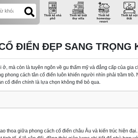
Thiết kế nhà
Thiết kế biệt
Thiết kế
Thiết kế nội
phố
thự villa
homestay-
thất
resort
CỔ ĐIỂN ĐẸP SANG TRỌNG 
i ở, mà còn là tuyên ngôn về gu thẩm mỹ và đẳng cấp của gia c
ng phong cách tân cổ điển luôn khiến người nhìn phải trầm trồ.
ân cổ điển chính là lựa chọn không thể bỏ qua.
iao thoa giữa phong cách cổ điển châu Âu và kiến trúc hiện đại