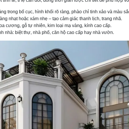
inh tế, tỉ lệ cân đối, đồng thời giản lược chi tiết để phù hợp v
ng trong bố cục, hình khối rõ ràng, phào chỉ tinh xảo và màu sắ
ng nhạt hoặc xám nhẹ – tạo cảm giác thanh lịch, trang nhã.
a cương, gỗ tự nhiên, kim loại mạ vàng, kính cao cấp.
h nhà: biệt thự, nhà phố, căn hộ cao cấp hay nhà vườn.