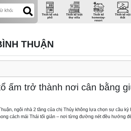
Thiết kế nhà
Thiết kế biệt
Thiết kế
Thiết kế nội
phố
thự villa
homestay-
thất
resort
BÌNH THUẬN
i tổ ấm trở thành nơi cân bằng 
Thuận, ngôi nhà 2 tầng của chị Thủy không lựa chọn sự cầu kỳ
phong cách mái Thái tối giản – nơi từng đường nét đều hướng 