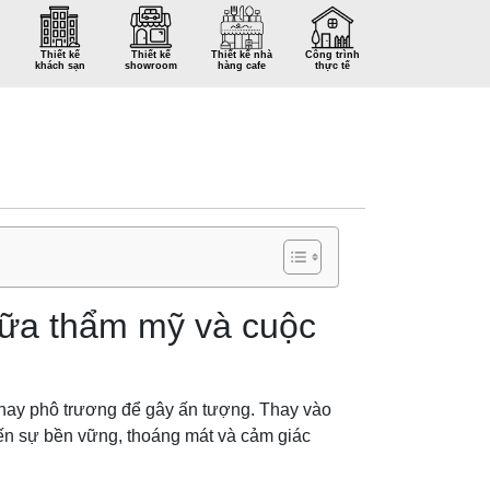
Thiết kế
Thiết kế
Thiết kế nhà
Công trình
khách sạn
showroom
hàng cafe
thực tế
giữa thẩm mỹ và cuộc
 hay phô trương để gây ấn tượng. Thay vào
đến sự bền vững, thoáng mát và cảm giác