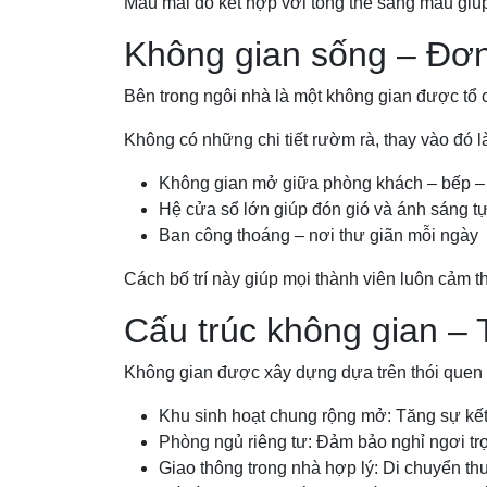
Màu mái đỏ kết hợp với tổng thể sáng màu giúp
Không gian sống – Đơn
Bên trong ngôi nhà là một không gian được tổ c
Không có những chi tiết rườm rà, thay vào đó l
Không gian mở giữa phòng khách – bếp – 
Hệ cửa sổ lớn giúp đón gió và ánh sáng t
Ban công thoáng – nơi thư giãn mỗi ngày
Cách bố trí này giúp mọi thành viên luôn cảm t
Cấu trúc không gian – 
Không gian được xây dựng dựa trên thói quen s
Khu sinh hoạt chung rộng mở: Tăng sự kết 
Phòng ngủ riêng tư: Đảm bảo nghỉ ngơi tr
Giao thông trong nhà hợp lý: Di chuyển thu