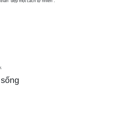
thần “đẹp một cách tự nhiên”.
.
 sống