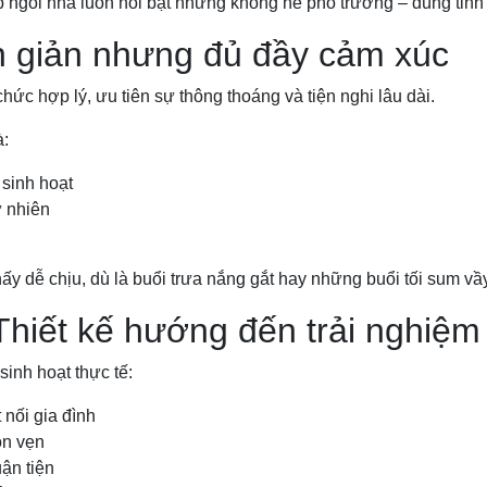
 ngôi nhà luôn nổi bật nhưng không hề phô trương – đúng tinh 
 giản nhưng đủ đầy cảm xúc
hức hợp lý, ưu tiên sự thông thoáng và tiện nghi lâu dài.
à:
sinh hoạt
ự nhiên
hấy dễ chịu, dù là buổi trưa nắng gắt hay những buổi tối sum vầy
Thiết kế hướng đến trải nghiệm
inh hoạt thực tế:
nối gia đình
ọn vẹn
ận tiện