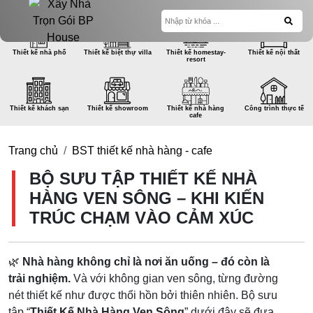
Thiết kế nhà phố
Thiết kế biệt thự villa
Thiết kế homestay-
Thiết kế nội thất
resort
Thiết kế khách sạn
Thiết kế showroom
Thiết kế nhà hàng
Công trình thực tế
cafe
Trang chủ
BST thiết kế nhà hàng - cafe
BỘ SƯU TẬP THIẾT KẾ NHÀ
HÀNG VEN SÔNG – KHI KIẾN
TRÚC CHẠM VÀO CẢM XÚC
🌿
Nhà hàng không chỉ là nơi ăn uống – đó còn là
trải nghiệm.
Và với không gian ven sông, từng đường
nét thiết kế như được thổi hồn bởi thiên nhiên. Bộ sưu
tập “
Thiết Kế Nhà Hàng Ven Sông
” dưới đây sẽ đưa