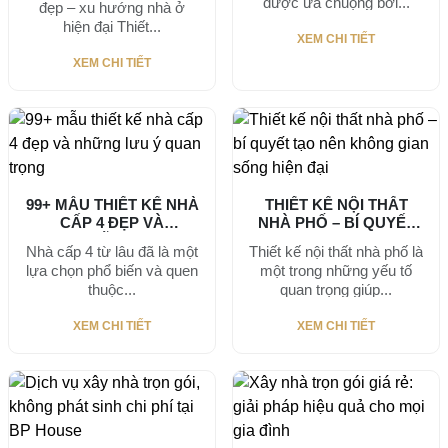
được ưa chuộng bởi...
đẹp – xu hướng nhà ở
hiện đại Thiết...
XEM CHI TIẾT
XEM CHI TIẾT
99+ MẪU THIẾT KẾ NHÀ
THIẾT KẾ NỘI THẤT
CẤP 4 ĐẸP VÀ
NHÀ PHỐ – BÍ QUYẾT
NHỮNG...
TẠO...
Nhà cấp 4 từ lâu đã là một
Thiết kế nội thất nhà phố là
lựa chọn phổ biến và quen
một trong những yếu tố
thuộc...
quan trọng giúp...
XEM CHI TIẾT
XEM CHI TIẾT