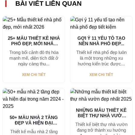
BÀI VIẾT LIÊN QUAN
25+ MẪU THIẾT KẾ NHÀ
GỢI Ý 11 YẾU TỐ TẠO
PHỐ ĐẸP, MỚI NHẤT
NÊN NHÀ PHỐ ĐẸP...
2026
Trong bối cảnh đô thị hóa
Thiết kế nhà phố đẹp luôn
mạnh mẽ, diện tích đất ở
là một trong những xu
ngày càng thu...
hướng kiến trúc được...
XEM CHI TIẾT
XEM CHI TIẾT
NHỮNG MẪU THIẾT KẾ
BIỆT THỰ NHÀ VƯỜN
50+ MẪU NHÀ 2 TẦNG
ĐẸP NHẤT...
ĐẸP VÀ HIỆN ĐẠI
Thiết kế biệt thự nhà vườn
TRONG...
đang trở thành xu hướng
Thiết kế mẫu nhà 2 tầng