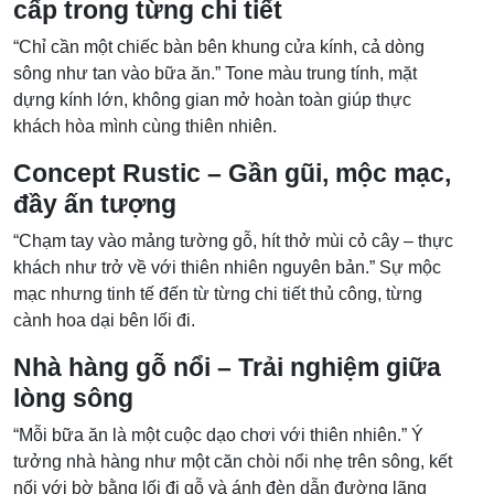
cấp trong từng chi tiết
“Chỉ cần một chiếc bàn bên khung cửa kính, cả dòng
sông như tan vào bữa ăn.” Tone màu trung tính, mặt
dựng kính lớn, không gian mở hoàn toàn giúp thực
khách hòa mình cùng thiên nhiên.
Concept Rustic – Gần gũi, mộc mạc,
đầy ấn tượng
“Chạm tay vào mảng tường gỗ, hít thở mùi cỏ cây – thực
khách như trở về với thiên nhiên nguyên bản.” Sự mộc
mạc nhưng tinh tế đến từ từng chi tiết thủ công, từng
cành hoa dại bên lối đi.
Nhà hàng gỗ nổi – Trải nghiệm giữa
lòng sông
“Mỗi bữa ăn là một cuộc dạo chơi với thiên nhiên.” Ý
tưởng nhà hàng như một căn chòi nổi nhẹ trên sông, kết
nối với bờ bằng lối đi gỗ và ánh đèn dẫn đường lãng