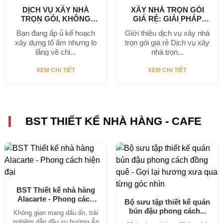
DỊCH VỤ XÂY NHÀ
XÂY NHÀ TRỌN GÓI
TRỌN GÓI, KHÔNG
GIÁ RẺ: GIẢI PHÁP
PHÁT SINH CHI...
HIỆU QUẢ...
Bạn đang ấp ủ kế hoạch
Giới thiệu dịch vụ xây nhà
xây dựng tổ ấm nhưng lo
trọn gói giá rẻ Dịch vụ xây
lắng về chi...
nhà trọn...
XEM CHI TIẾT
XEM CHI TIẾT
BST THIẾT KẾ NHÀ HÀNG - CAFE
BST Thiết kế nhà hàng
Alacarte - Phong cách
Bộ sưu tập thiết kế quán
hiện...
bún đậu phong cách...
Không gian mang dấu ấn, trải
nghiệm dẫn đầu xu hướng Ấn