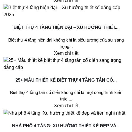
Xem chi tiết
BIỆT THỰ 4 TẦNG HIỆN ĐẠI – XU HƯỚNG THIẾT...
Biệt thự 4 tầng hiện đại không chỉ là biểu tượng của sự sang
trọng...
Xem chi tiết
25+ MẪU THIẾT KẾ BIỆT THỰ 4 TẦNG TÂN CỔ...
Biệt thự 4 tầng tân cổ điển không chỉ là một công trình kiến
trúc,...
Xem chi tiết
NHÀ PHỐ 4 TẦNG: XU HƯỚNG THIẾT KẾ ĐẸP VÀ...