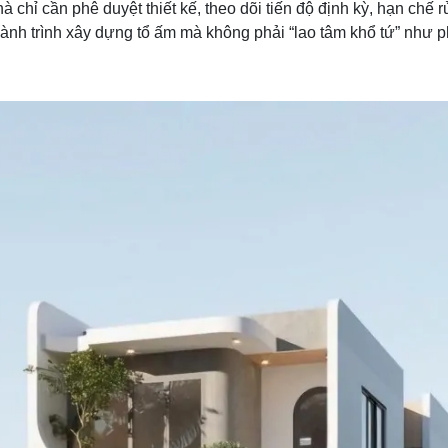
chỉ cần phê duyệt thiết kế, theo dõi tiến độ định kỳ, hạn chế rủi
hành trình xây dựng tổ ấm mà không phải “lao tâm khổ tứ” như 