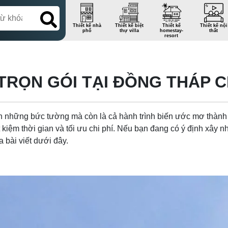
Thiết kế nhà
Thiết kế biệt
Thiết kế
Thiết kế nội
phố
thự villa
homestay-
thất
resort
TRỌN GÓI TẠI ĐỒNG THÁP CH
n những bức tường mà còn là cả hành trình biến ước mơ thành
t kiệm thời gian và tối ưu chi phí. Nếu bạn đang có ý định xây nh
 bài viết dưới đây.