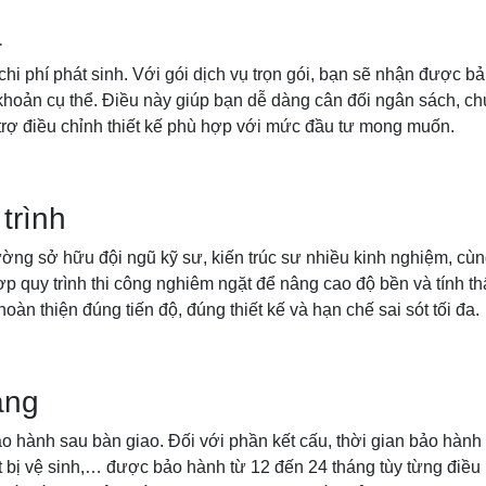
ả
chi phí phát sinh. Với gói dịch vụ trọn gói, bạn sẽ nhận được b
u khoản cụ thể. Điều này giúp bạn dễ dàng cân đối ngân sách, ch
trợ điều chỉnh thiết kế phù hợp với mức đầu tư mong muốn.
trình
ờng sở hữu đội ngũ kỹ sư, kiến trúc sư nhiều kinh nghiệm, cùn
ợp quy trình thi công nghiêm ngặt để nâng cao độ bền và tính
oàn thiện đúng tiến độ, đúng thiết kế và hạn chế sai sót tối đa.
àng
o hành sau bàn giao. Đối với phần kết cấu, thời gian bảo hành
 bị vệ sinh,… được bảo hành từ 12 đến 24 tháng tùy từng điều