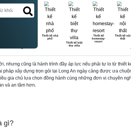
Thiết kế nhà
Thiết kế
Thiết kế nội
phố
homestay-
thất
ÓI TẠI LONG AN: ƯU & NHƯ
resort
Thiết kế biệt
thự villa
i, nhưng cũng là hành trình đầy áp lực nếu phải tự lo từ thiết kế
 pháp xây dựng trọn gói tại Long An ngày càng được ưa chuộng b
 nhiều gia chủ lựa chọn đồng hành cùng những đơn vị chuyên n
ản và an tâm hơn.
à gì?