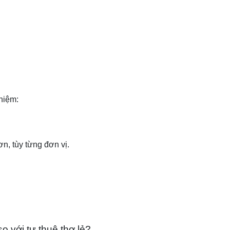
nhiệm:
n, tùy từng đơn vị.
o với tự thuê thợ lẻ?