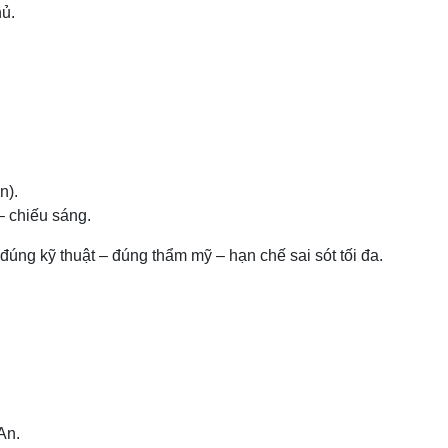
hủ.
n).
– chiếu sáng.
đúng kỹ thuật – đúng thẩm mỹ – hạn chế sai sót tối đa.
An.