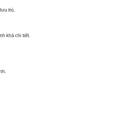
ưu trú.
h khá chi tiết.
nh.