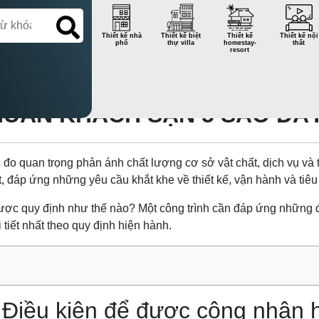
Thiết kế nhà
Thiết kế biệt
Thiết kế
Thiết kế nội
phố
thự villa
homestay-
thất
resort
UẨN KHÁCH SẠN 5 SAO ĐẦY 
đo quan trọng phản ánh chất lượng cơ sở vật chất, dịch vụ và 
 đáp ứng những yêu cầu khắt khe về thiết kế, vận hành và tiêu
được quy định như thế nào? Một công trình cần đáp ứng những 
 tiết nhất theo quy định hiện hành.
? Điều kiện để được công nhận 