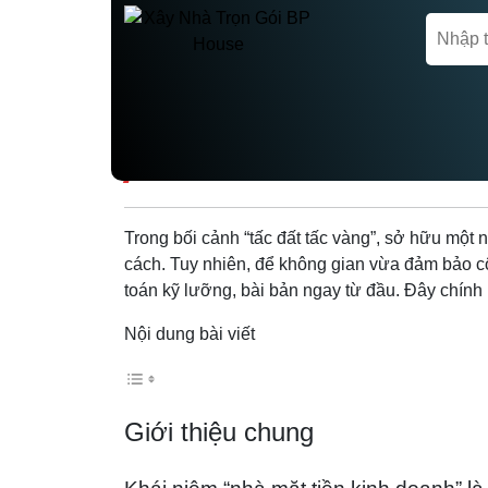
Trang chủ
Tin tức
THIẾT KẾ THI CÔN
Trong bối cảnh “tấc đất tấc vàng”, sở hữu một n
cách. Tuy nhiên, để không gian vừa đảm bảo côn
toán kỹ lưỡng, bài bản ngay từ đầu. Đây chính l
Nội dung bài viết
Giới thiệu chung