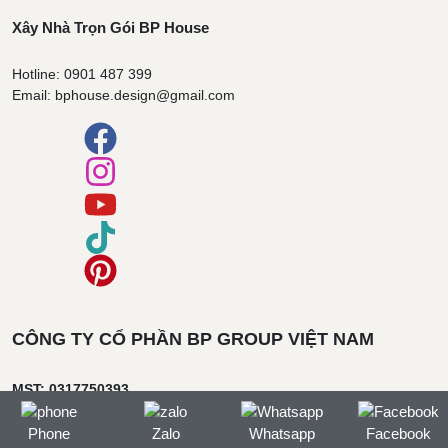
Xây Nhà Trọn Gói BP House
Hotline: 0901 487 399
Email: bphouse.design@gmail.com
CÔNG TY CỔ PHẦN BP GROUP VIỆT NAM
MST: 0317750393
Địa chỉ công ty:
297/9 Võ Văn Hát, Phường Long Trường, TP. Hồ
Chí Minh
Phone
Zalo
Whatsapp
Facebook