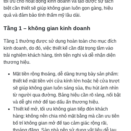
tối ưu cho hoạt động kinh doanh và tạo được sự tách
biệt cần thiết sẽ giúp không gian luôn gọn gàng, hiệu
quả và đảm bảo tính thẩm mỹ lâu dài.
Tầng 1 – không gian kinh doanh
Tầng 1 thường được sử dụng hoàn toàn cho mục đích
kinh doanh, do đó, việc thiết kế cần đặt trọng tâm vào
trải nghiệm khách hàng, tính tiện nghi và dễ nhận diện
thương hiệu.
Mặt tiền rộng thoáng, dễ dàng trưng bày sản phẩm:
thiết kế mặt tiền với cửa kính lớn hoặc hệ cửa trượt
sẽ giúp không gian luôn sáng sủa, thu hút ánh nhìn
từ người qua đường. Bảng hiệu cần rõ ràng, nổi bật
và dễ ghi nhớ để tạo dấu ấn thương hiệu.
Thiết kế mở, tối ưu không gian tiếp đón khách
hàng: không nên chia nhỏ mặt bằng mà cần ưu tiên
bố trí không gian mở để tạo cảm giác rộng rãi,
thoáng đãng. Sàn nhà nên sử dụng vật liệu dễ lau