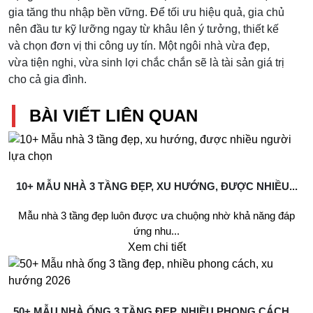
gia tăng thu nhập bền vững. Để tối ưu hiệu quả, gia chủ
nên đầu tư kỹ lưỡng ngay từ khâu lên ý tưởng, thiết kế
và chọn đơn vị thi công uy tín. Một ngôi nhà vừa đẹp,
vừa tiện nghi, vừa sinh lợi chắc chắn sẽ là tài sản giá trị
cho cả gia đình.
BÀI VIẾT LIÊN QUAN
10+ MẪU NHÀ 3 TẦNG ĐẸP, XU HƯỚNG, ĐƯỢC NHIỀU...
Mẫu nhà 3 tầng đẹp luôn được ưa chuộng nhờ khả năng đáp
ứng nhu...
Xem chi tiết
50+ MẪU NHÀ ỐNG 3 TẦNG ĐẸP, NHIỀU PHONG CÁCH,...