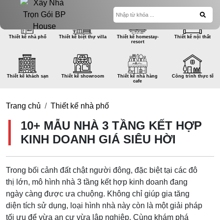
Thiết kế nhà phố
Thiết kế biệt thự villa
Thiết kế homestay-
Thiết kế nội thất
resort
Thiết kế khách sạn
Thiết kế showroom
Thiết kế nhà hàng
Công trình thực tế
cafe
Trang chủ
Thiết kế nhà phố
10+ MẪU NHÀ 3 TẦNG KẾT HỢP
KINH DOANH GIÁ SIÊU HỜI
Trong bối cảnh đất chật người đông, đặc biệt tại các đô
thị lớn, mô hình nhà 3 tầng kết hợp kinh doanh đang
ngày càng được ưa chuộng. Không chỉ giúp gia tăng
diện tích sử dụng, loại hình nhà này còn là một giải pháp
tối ưu để vừa an cư vừa lập nghiệp. Cùng khám phá