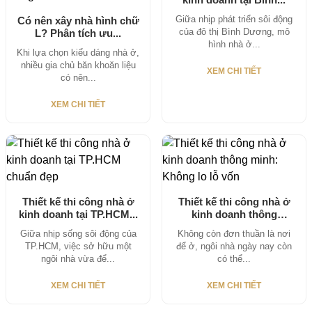
Giữa nhịp phát triển sôi động
Có nên xây nhà hình chữ
của đô thị Bình Dương, mô
L? Phân tích ưu...
hình nhà ở...
Khi lựa chọn kiểu dáng nhà ở,
nhiều gia chủ băn khoăn liệu
XEM CHI TIẾT
có nên...
XEM CHI TIẾT
Thiết kế thi công nhà ở
Thiết kế thi công nhà ở
kinh doanh tại TP.HCM...
kinh doanh thông
minh:...
Giữa nhịp sống sôi động của
Không còn đơn thuần là nơi
TP.HCM, việc sở hữu một
để ở, ngôi nhà ngày nay còn
ngôi nhà vừa để...
có thể...
XEM CHI TIẾT
XEM CHI TIẾT