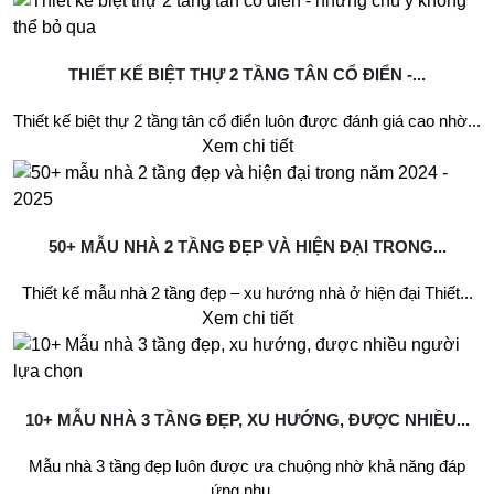
THIẾT KẾ BIỆT THỰ 2 TẦNG TÂN CỔ ĐIỂN -...
Thiết kế biệt thự 2 tầng tân cổ điển luôn được đánh giá cao nhờ...
Xem chi tiết
50+ MẪU NHÀ 2 TẦNG ĐẸP VÀ HIỆN ĐẠI TRONG...
Thiết kế mẫu nhà 2 tầng đẹp – xu hướng nhà ở hiện đại Thiết...
Xem chi tiết
10+ MẪU NHÀ 3 TẦNG ĐẸP, XU HƯỚNG, ĐƯỢC NHIỀU...
Mẫu nhà 3 tầng đẹp luôn được ưa chuộng nhờ khả năng đáp
ứng nhu...