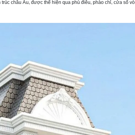
úc châu Âu, được thể hiện qua phù điêu, phào chỉ, cửa sổ vòm h