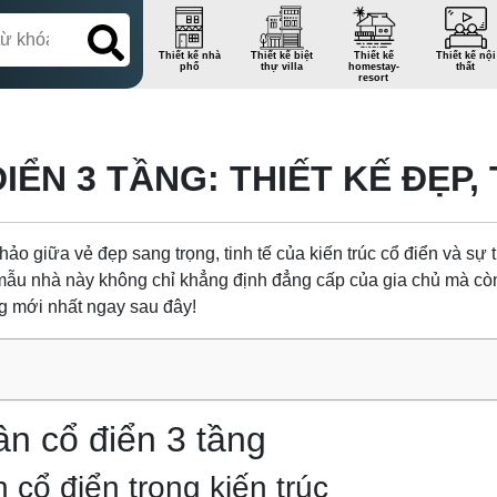
Thiết kế nhà
Thiết kế biệt
Thiết kế
Thiết kế nội
phố
thự villa
homestay-
thất
resort
IỂN 3 TẦNG: THIẾT KẾ ĐẸP
hảo giữa vẻ đẹp sang trọng, tinh tế của kiến trúc cổ điển và sự
 mẫu nhà này không chỉ khẳng định đẳng cấp của gia chủ mà cò
g mới nhất ngay sau đây!
ân cổ điển 3 tầng
 cổ điển trong kiến trúc