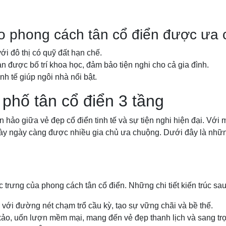
eo phong cách tân cổ điển được ưa
ới đô thị có quỹ đất hạn chế.
 được bố trí khoa học, đảm bảo tiện nghi cho cả gia đình.
inh tế giúp ngôi nhà nổi bật.
 phố tân cổ điển 3 tầng
 hảo giữa vẻ đẹp cổ điển tinh tế và sự tiện nghi hiện đại. Với 
ày ngày càng được nhiều gia chủ ưa chuộng. Dưới đây là những
c trưng của phong cách tân cổ điển. Những chi tiết kiến trúc sau
 với đường nét chạm trổ cầu kỳ, tạo sự vững chãi và bề thế.
 xảo, uốn lượn mềm mại, mang đến vẻ đẹp thanh lịch và sang tr