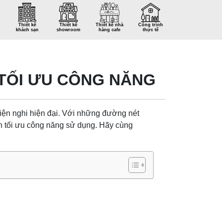
Thiết kế
Thiết kế
Thiết kế nhà
Công trình
khách sạn
showroom
hàng cafe
thực tế
, TỐI ƯU CÔNG NĂNG
 tiện nghi hiện đại. Với những đường nét
n tối ưu công năng sử dụng. Hãy cùng