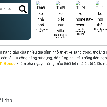
Thiết kế nhà
Thiết kế
Thiết kế nội
phố
homestay-
thất
 MÁI THÁI – XU HƯỚNG THIẾT
resort
Thiết kế biệt
thự villa
họn hàng đầu của nhiều gia đình nhờ thiết kế sang trọng, thoáng
ày còn tối ưu công năng sử dụng, đáp ứng nhu cầu sống tiện ngh
P House
khám phá ngay những mẫu thiết kế nhà 1 trệt 1 lầu mái
i thái