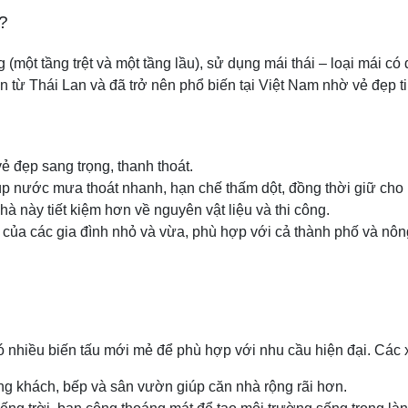
ì?
g (một tầng trệt và một tầng lầu), sử dụng mái thái – loại mái c
n từ Thái Lan và đã trở nên phổ biến tại Việt Nam nhờ vẻ đẹp t
ẻ đẹp sang trọng, thanh thoát.
úp nước mưa thoát nhanh, hạn chế thấm dột, đồng thời giữ cho 
hà này tiết kiệm hơn về nguyên vật liệu và thi công.
của các gia đình nhỏ và vừa, phù hợp với cả thành phố và nôn
có nhiều biến tấu mới mẻ để phù hợp với nhu cầu hiện đại. Cá
ng khách, bếp và sân vườn giúp căn nhà rộng rãi hơn.