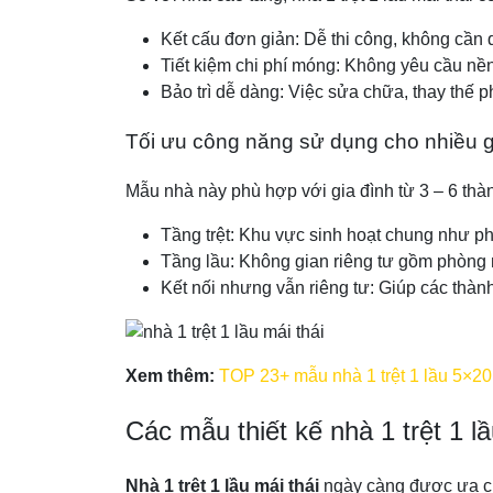
Kết cấu đơn giản: Dễ thi công, không cần q
Tiết kiệm chi phí móng: Không yêu cầu nề
Bảo trì dễ dàng: Việc sửa chữa, thay thế 
Tối ưu công năng sử dụng cho nhiều g
Mẫu nhà này phù hợp với gia đình từ 3 – 6 thà
Tầng trệt: Khu vực sinh hoạt chung như p
Tầng lầu: Không gian riêng tư gồm phòng 
Kết nối nhưng vẫn riêng tư: Giúp các thàn
Xem thêm:
TOP 23+ mẫu nhà 1 trệt 1 lầu 5×20 
Các mẫu thiết kế nhà 1 trệt 1 l
Nhà 1 trệt 1 lầu mái thái
ngày càng được ưa ch