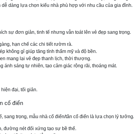
n dễ dàng lựa chọn kiểu nhà phù hợp với nhu cầu của gia đình.
ch sự đơn giản, tinh tế nhưng vẫn toát lên vẻ đẹp sang trọng.
gàng, hạn chế các chi tiết rườm rà.
thép không gỉ giúp tăng tính thẩm mỹ và độ bền.
en mang lại vẻ đẹp thanh lịch, thời thượng.
 ánh sáng tự nhiên, tạo cảm giác rộng rãi, thoáng mát.
iện đại, tối giản.
ân cổ điển
sang trọng, mẫu nhà cổ điển/tân cổ điển là lựa chọn lý tưởng
xảo, đường nét đối xứng tạo sự bề thế.