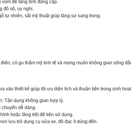
i vòm để tăng tính đẳng cấp.
g đồ sộ, uy nghi.
 tự nhiên, sắt mỹ thuật giúp tăng sự sang trọng.
 điển, có gu thẩm mỹ tinh tế và mong muốn không gian sống đẳ
a vào thiết kế giúp tối ưu diện tích và thuận tiện trong sinh hoạt
h: Tận dụng không gian hợp lý.
i chuyển dễ dàng.
ính hoặc tầng trệt để tiện sử dụng.
ơi lưu trữ dụng cụ sửa xe, đồ đạc ít dùng đến.