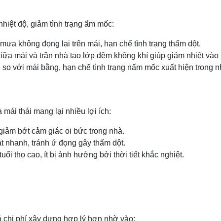
 nhiệt độ, giảm tình trạng ẩm mốc:
ưa không đọng lại trên mái, hạn chế tình trạng thấm dột.
iữa mái và trần nhà tạo lớp đệm không khí giúp giảm nhiệt vào
o với mái bằng, hạn chế tình trạng nấm mốc xuất hiện trong n
mái thái mang lại nhiều lợi ích:
giảm bớt cảm giác oi bức trong nhà.
 nhanh, tránh ứ đọng gây thấm dột.
ổi thọ cao, ít bị ảnh hưởng bởi thời tiết khắc nghiệt.
có chi phí xây dựng hợp lý hơn nhờ vào: