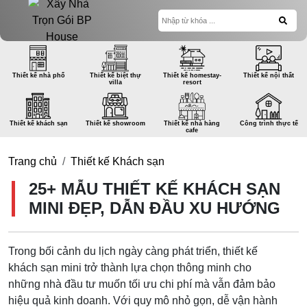
Thiết kế nhà phố
Thiết kế biệt thự
Thiết kế homestay-
Thiết kế nội thất
villa
resort
Thiết kế khách sạn
Thiết kế showroom
Thiết kế nhà hàng
Công trình thực tế
cafe
Trang chủ
Thiết kế Khách sạn
25+ MẪU THIẾT KẾ KHÁCH SẠN
MINI ĐẸP, DẪN ĐẦU XU HƯỚNG
Trong bối cảnh du lịch ngày càng phát triển, thiết kế
khách sạn mini trở thành lựa chọn thông minh cho
những nhà đầu tư muốn tối ưu chi phí mà vẫn đảm bảo
hiệu quả kinh doanh. Với quy mô nhỏ gọn, dễ vận hành