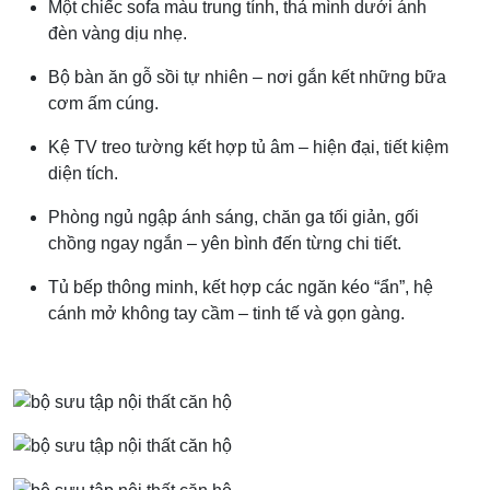
Một chiếc sofa màu trung tính, thả mình dưới ánh
đèn vàng dịu nhẹ.
Bộ bàn ăn gỗ sồi tự nhiên – nơi gắn kết những bữa
cơm ấm cúng.
Kệ TV treo tường kết hợp tủ âm – hiện đại, tiết kiệm
diện tích.
Phòng ngủ ngập ánh sáng, chăn ga tối giản, gối
chồng ngay ngắn – yên bình đến từng chi tiết.
Tủ bếp thông minh, kết hợp các ngăn kéo “ẩn”, hệ
cánh mở không tay cầm – tinh tế và gọn gàng.