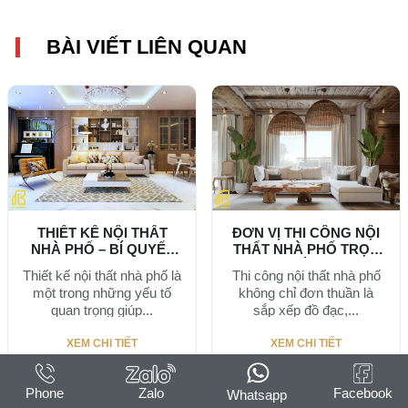
BÀI VIẾT LIÊN QUAN
THIẾT KẾ NỘI THẤT
ĐƠN VỊ THI CÔNG NỘI
NHÀ PHỐ – BÍ QUYẾT
THẤT NHÀ PHỐ TRỌN
TẠO...
GÓI...
Thiết kế nội thất nhà phố là
Thi công nội thất nhà phố
một trong những yếu tố
không chỉ đơn thuần là
quan trọng giúp...
sắp xếp đồ đạc,...
XEM CHI TIẾT
XEM CHI TIẾT
Phone
Zalo
Facebook
Whatsapp