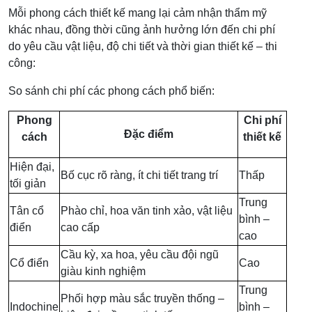
Mỗi phong cách thiết kế mang lại cảm nhận thẩm mỹ
khác nhau, đồng thời cũng ảnh hưởng lớn đến chi phí
do yêu cầu vật liệu, độ chi tiết và thời gian thiết kế – thi
công:
So sánh chi phí các phong cách phổ biến:
Phong
Chi phí
Đặc điểm
cách
thiết kế
Hiện đại,
Bố cục rõ ràng, ít chi tiết trang trí
Thấp
tối giản
Trung
Tân cổ
Phào chỉ, hoa văn tinh xảo, vật liệu
bình –
điển
cao cấp
cao
Cầu kỳ, xa hoa, yêu cầu đội ngũ
Cổ điển
Cao
giàu kinh nghiệm
Trung
Phối hợp màu sắc truyền thống –
Indochine
bình –