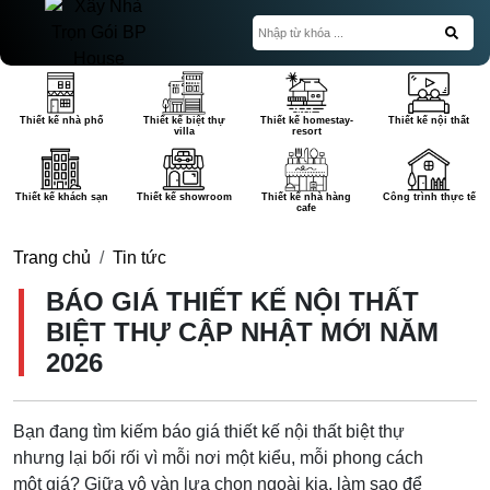
Thiết kế nhà phố
Thiết kế biệt thự
Thiết kế homestay-
Thiết kế nội thất
villa
resort
Thiết kế khách sạn
Thiết kế showroom
Thiết kế nhà hàng
Công trình thực tế
cafe
Trang chủ
Tin tức
BÁO GIÁ THIẾT KẾ NỘI THẤT
BIỆT THỰ CẬP NHẬT MỚI NĂM
2026
Bạn đang tìm kiếm báo giá thiết kế nội thất biệt thự
nhưng lại bối rối vì mỗi nơi một kiểu, mỗi phong cách
một giá? Giữa vô vàn lựa chọn ngoài kia, làm sao để