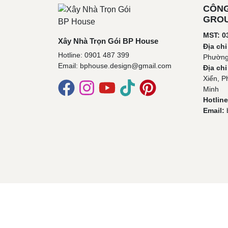
CÔNG
GROU
MST: 0
Xây Nhà Trọn Gói BP House
Địa chỉ
Hotline: 0901 487 399
Phường
Email: bphouse.design@gmail.com
Địa ch
Xiển, P
Minh
Hotline
Email: