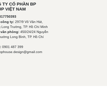
 TY CỔ PHẦN BP
P VIỆT NAM
317750393
 công ty:
297/9 Võ Văn Hát,
 Long Trường, TP. Hồ Chí Minh
ỉ văn phòng:
450/24/24 Nguyễn
hường Long Bình, TP. Hồ Chí
:
0901 487 399
bphouse.design@gmail.com