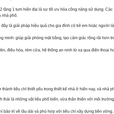
2 tầng 1 tum hiện đại là sự tối ưu hóa công năng sử dụng. Các 
a nhà phố.
 đây là giải pháp hiệu quả cho gia đình có trẻ em hoặc người 
ng minh: giúp giải phóng mặt bằng, tạo cảm giác rộng rãi hơn 
n, điều hòa, rèm cửa, hệ thống an ninh từ xa qua điện thoại h
hành tiêu chí thiết yếu trong thiết kế nhà ở hiện nay, và nhà p
 thái là những vật liệu phổ biến, vừa thân thiện với môi trườn
hí bảo trì về lâu dài và phù hợp với tiêu chí xây dựng bền vững.