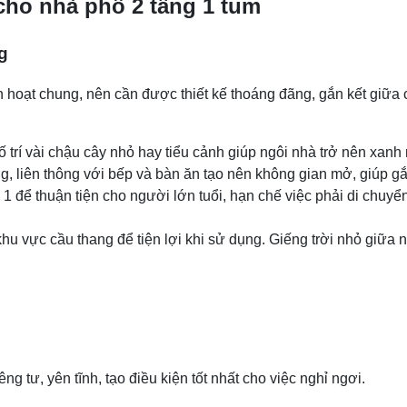
cho nhà phố 2 tầng 1 tum
g
h hoạt chung, nên cần được thiết kế thoáng đãng, gắn kết giữa c
trí vài chậu cây nhỏ hay tiểu cảnh giúp ngôi nhà trở nên xanh 
ng, liên thông với bếp và bàn ăn tạo nên không gian mở, giúp gắn
1 để thuận tiện cho người lớn tuổi, hạn chế việc phải di chuy
hu vực cầu thang để tiện lợi khi sử dụng. Giếng trời nhỏ giữa n
g tư, yên tĩnh, tạo điều kiện tốt nhất cho việc nghỉ ngơi.