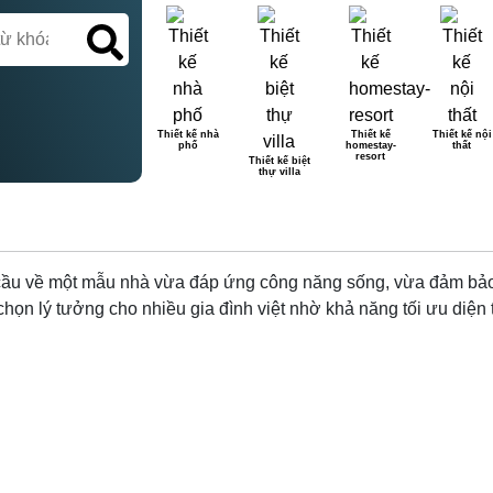
Thiết kế nhà
Thiết kế
Thiết kế nội
phố
homestay-
thất
H THIẾT KẾ NHÀ PHỐ 2 TẦ
resort
Thiết kế biệt
thự villa
cầu về một mẫu nhà vừa đáp ứng công năng sống, vừa đảm bảo t
chọn lý tưởng cho nhiều gia đình việt nhờ khả năng tối ưu diện t