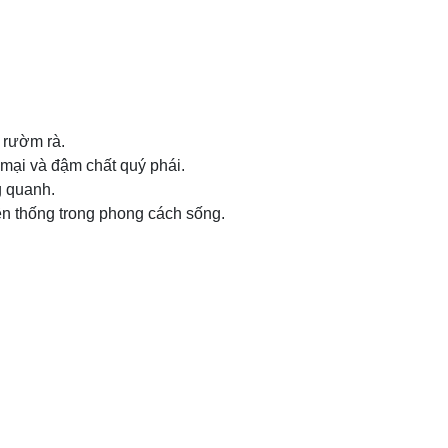
ị rườm rà.
 mại và đậm chất quý phái.
g quanh.
ền thống trong phong cách sống.