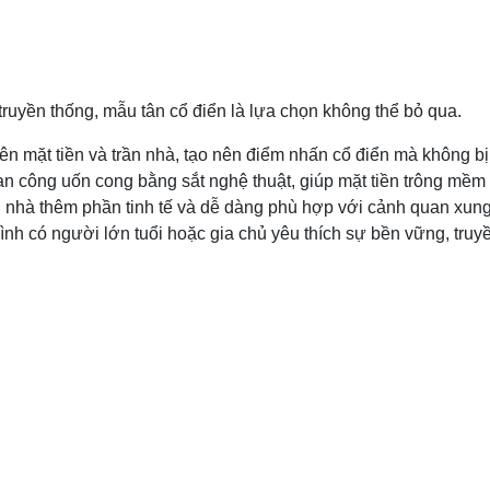
truyền thống, mẫu tân cổ điển là lựa chọn không thể bỏ qua.
rên mặt tiền và trần nhà, tạo nên điểm nhấn cổ điển mà không b
n công uốn cong bằng sắt nghệ thuật, giúp mặt tiền trông mềm
i nhà thêm phần tinh tế và dễ dàng phù hợp với cảnh quan xun
nh có người lớn tuổi hoặc gia chủ yêu thích sự bền vững, truy