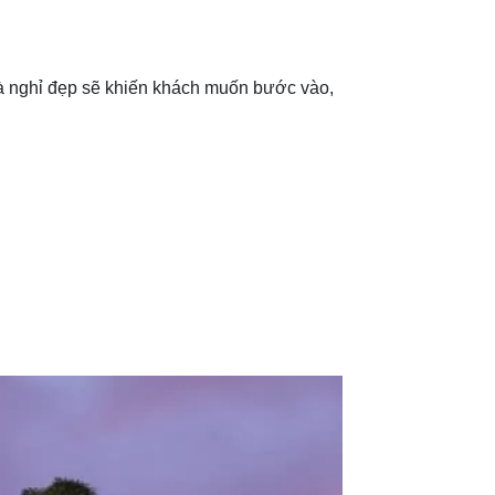
nhà nghỉ đẹp sẽ khiến khách muốn bước vào,