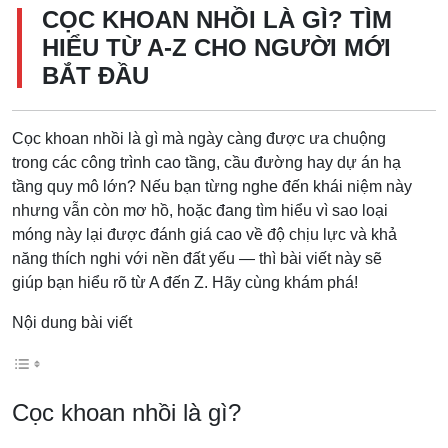
CỌC KHOAN NHỒI LÀ GÌ? TÌM
HIỂU TỪ A-Z CHO NGƯỜI MỚI
BẮT ĐẦU
Cọc khoan nhồi là gì mà ngày càng được ưa chuộng
trong các công trình cao tầng, cầu đường hay dự án hạ
tầng quy mô lớn? Nếu bạn từng nghe đến khái niệm này
nhưng vẫn còn mơ hồ, hoặc đang tìm hiểu vì sao loại
móng này lại được đánh giá cao về độ chịu lực và khả
năng thích nghi với nền đất yếu — thì bài viết này sẽ
giúp bạn hiểu rõ từ A đến Z. Hãy cùng khám phá!
Nội dung bài viết
Cọc khoan nhồi là gì?