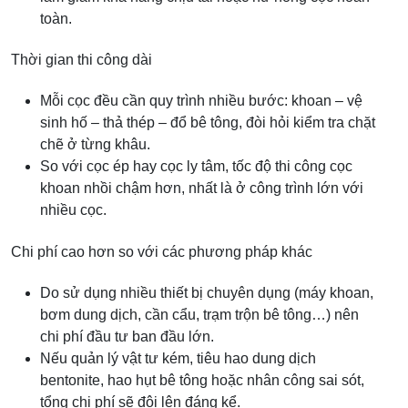
toàn.
Thời gian thi công dài
Mỗi cọc đều cần quy trình nhiều bước: khoan – vệ
sinh hố – thả thép – đổ bê tông, đòi hỏi kiểm tra chặt
chẽ ở từng khâu.
So với cọc ép hay cọc ly tâm, tốc độ thi công cọc
khoan nhồi chậm hơn, nhất là ở công trình lớn với
nhiều cọc.
Chi phí cao hơn so với các phương pháp khác
Do sử dụng nhiều thiết bị chuyên dụng (máy khoan,
bơm dung dịch, cần cẩu, trạm trộn bê tông…) nên
chi phí đầu tư ban đầu lớn.
Nếu quản lý vật tư kém, tiêu hao dung dịch
bentonite, hao hụt bê tông hoặc nhân công sai sót,
tổng chi phí sẽ đội lên đáng kể.