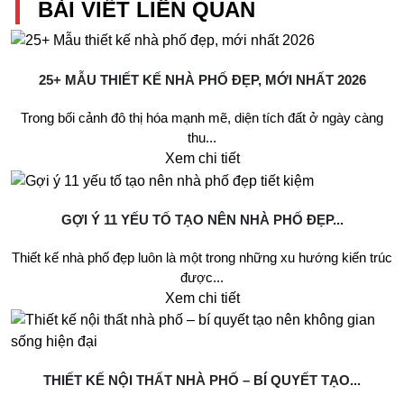
BÀI VIẾT LIÊN QUAN
25+ MẪU THIẾT KẾ NHÀ PHỐ ĐẸP, MỚI NHẤT 2026
Trong bối cảnh đô thị hóa mạnh mẽ, diện tích đất ở ngày càng
thu...
Xem chi tiết
GỢI Ý 11 YẾU TỐ TẠO NÊN NHÀ PHỐ ĐẸP...
Thiết kế nhà phố đẹp luôn là một trong những xu hướng kiến trúc
được...
Xem chi tiết
THIẾT KẾ NỘI THẤT NHÀ PHỐ – BÍ QUYẾT TẠO...