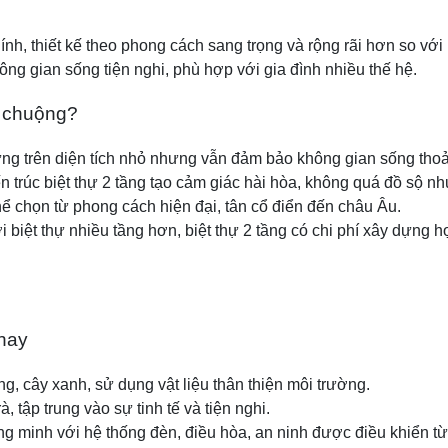
chính, thiết kế theo phong cách sang trọng và rộng rãi hơn so vớ
ng gian sống tiện nghi, phù hợp với gia đình nhiều thế hệ.
a chuộng?
ựng trên diện tích nhỏ nhưng vẫn đảm bảo không gian sống thoả
trúc biệt thự 2 tầng tạo cảm giác hài hòa, không quá đồ sộ nh
hể chọn từ phong cách hiện đại, tân cổ điển đến châu Âu.
với biệt thự nhiều tầng hơn, biệt thự 2 tầng có chi phí xây dự
 nay
g, cây xanh, sử dụng vật liệu thân thiện môi trường.
rà, tập trung vào sự tinh tế và tiện nghi.
 minh với hệ thống đèn, điều hòa, an ninh được điều khiển từ