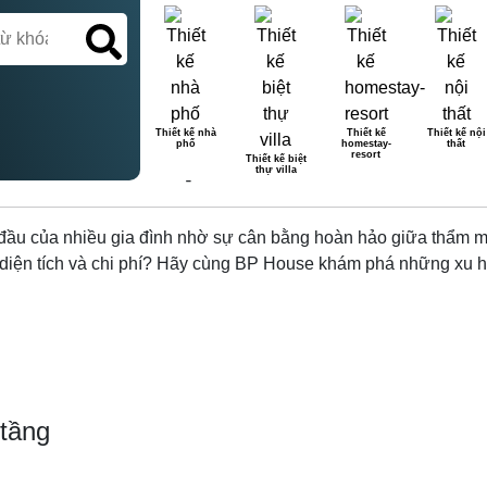
Thiết kế nhà
Thiết kế
Thiết kế nội
phố
homestay-
thất
Ự 2 TẦNG ĐẸP – XU HƯỚNG M
resort
Thiết kế biệt
thự villa
g đầu của nhiều gia đình nhờ sự cân bằng hoàn hảo giữa thẩm m
u diện tích và chi phí? Hãy cùng BP House khám phá những xu 
 tầng