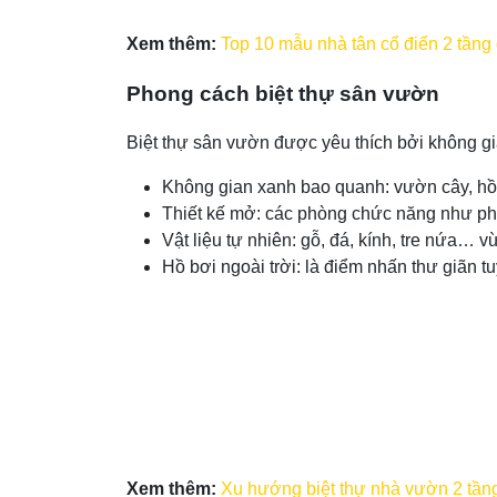
Xem thêm:
Top 10 mẫu nhà tân cổ điển 2 tầng 
Phong cách biệt thự sân vườn
Biệt thự sân vườn được yêu thích bởi không gi
Không gian xanh bao quanh: vườn cây, hồ 
Thiết kế mở: các phòng chức năng như ph
Vật liệu tự nhiên: gỗ, đá, kính, tre nứa… v
Hồ bơi ngoài trời: là điểm nhấn thư giãn t
Xem thêm:
Xu hướng biệt thự nhà vườn 2 tầng