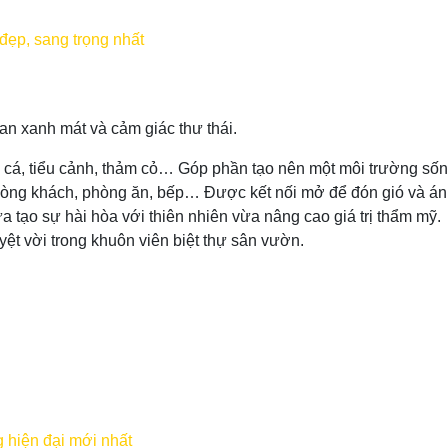
đẹp, sang trọng nhất
an xanh mát và cảm giác thư thái.
cá, tiểu cảnh, thảm cỏ… Góp phần tạo nên một môi trường sống
òng khách, phòng ăn, bếp… Được kết nối mở để đón gió và ánh
ừa tạo sự hài hòa với thiên nhiên vừa nâng cao giá trị thẩm mỹ.
uyệt vời trong khuôn viên biệt thự sân vườn.
 hiện đại mới nhất